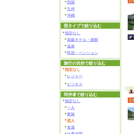
立
四国
九州
沖縄
宿タイプで絞り込む
指定なし
高級ホテル・旅館
温泉
民宿・ペンション
旅行の目的で絞り込む
指定なし
レジャー
ビジネス
同伴者で絞り込む
立
指定なし
一人
家族
恋人
友達
仕事仲間