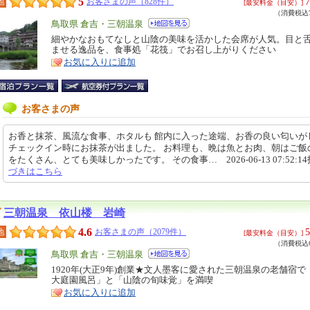
5
7
地
お客さまの声（828件）
[最安料金（目安）]
（消費税込7
エ
鳥取県 倉吉・三朝温泉
リ
細やかなおもてなしと山陰の美味を活かした会席が人気。目と
特
ませる逸品を、食事処「花筏」でお召し上がりください
ア
徴
お気に入りに追加
お客さまの声
お香と抹茶、風流な食事、ホタルも 館内に入った途端、お香の良い匂いが
チェックイン時にお抹茶が出ました。 お料理も、晩は魚とお肉、朝はご飯
をたくさん、とても美味しかったです。 その食事… 2026-06-13 07:52:1
づきはこちら
三朝温泉 依山楼 岩崎
4.6
5
地
お客さまの声（2079件）
[最安料金（目安）]
（消費税込6
エ
鳥取県 倉吉・三朝温泉
リ
1920年(大正9年)創業★文人墨客に愛された三朝温泉の老舗宿で
特
大庭園風呂」と「山陰の旬味覚」を満喫
ア
徴
お気に入りに追加