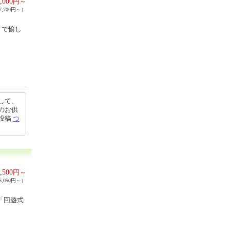
,000
円～
,700円～）
舌で愉し
して、
のお供
4投稿
つ
,500
円～
,050円～）
「回遊式