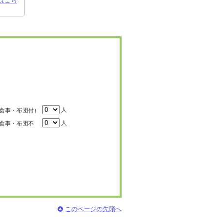
はこち
人
食事・布団付）
人
食事・布団不
このページの先頭へ