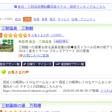
倉吉・三朝温泉
売れ筋
高級ホテル・旅館ランキングはこちら
キング項目]
総合
立地
部屋
食事
風呂
サービス
設備・アメニティ
三朝温泉 三朝館
5
地
お客さまの声（2199件）
エ
鳥取県 倉吉・三朝温泉
リ
三朝随一の湯量を誇る温泉自慢の宿◆楽天トラベル日本の宿ア
特
2024｜楽天トラベル ブロンズアワード 2025受賞
ア
徴
お気に入りに追加
お客さまの声
宿近くの昭和レトロなゲームセンター 宿近くの昭和レトロなゲームセンタ
面白かった クチコミの詳細はこちらから
https://review.travel.rakuten.co.jp/hotel… 2026-05-29 06:59:37投稿
つづき
三朝薬師の湯 万翆楼