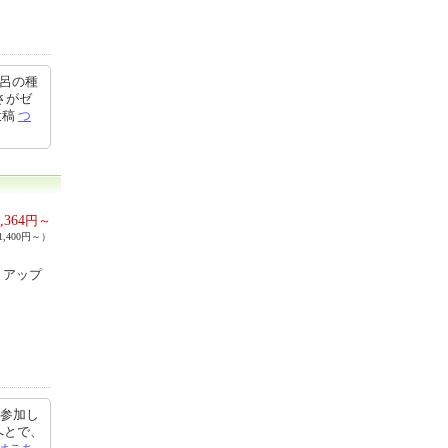
風呂の種
さがゼ
投稿
つ
,364
円～
,400円～）
トアップ
回参加し
へとで、