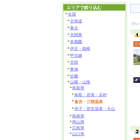
エリアで絞り込む
全国
北海道
[ラン
東北
北関東
首都圏
立
伊豆・箱根
甲信越
北陸
東海
近畿
山陽・山陰
鳥取県
鳥取・岩美・浜村
倉吉・三朝温泉
米子・皆生温泉・大山
島根県
岡山県
広島県
山口県