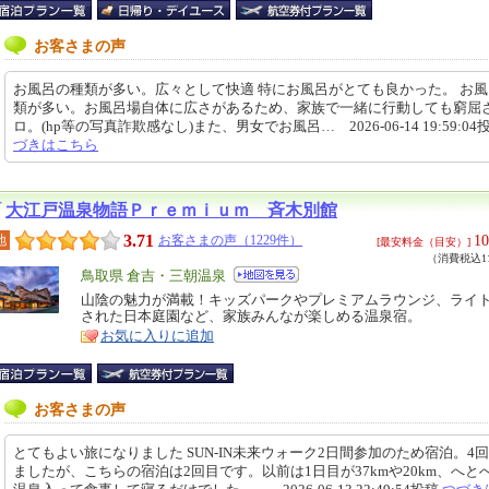
お客さまの声
お風呂の種類が多い。広々として快適 特にお風呂がとても良かった。 お
類が多い。お風呂場自体に広さがあるため、家族で一緒に行動しても窮屈
ロ。(hp等の写真詐欺感なし)また、男女でお風呂… 2026-06-14 19:59:04
づきはこちら
大江戸温泉物語Ｐｒｅｍｉｕｍ 斉木別館
3.71
10
地
お客さまの声（1229件）
[最安料金（目安）]
（消費税込11
エ
鳥取県 倉吉・三朝温泉
リ
山陰の魅力が満載！キッズパークやプレミアムラウンジ、ライ
特
された日本庭園など、家族みんなが楽しめる温泉宿。
ア
徴
お気に入りに追加
お客さまの声
とてもよい旅になりました SUN-IN未来ウォーク2日間参加のため宿泊。4
ましたが、こちらの宿泊は2回目です。以前は1日目が37kmや20km、へと