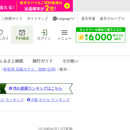
ご利用ガイド
サイトマップ
Language
楽天市場
楽天グループ
に入り
予約確認
ログイン
メニュー
ふるさと納税
旅行ガイド
その他
>
鳥取県 高級ホテル・旅館(立地)
>
倉吉・
売れ筋順ランキングはこちら
テル ランキング
大阪 ホテル ランキング
2026年06月15日更新