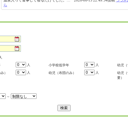
温泉入って食事して寝るだけでした。… 2026-06-13 22:49:54投稿
つづき
ら
人
人
人
年
小学校低学年
幼児（
人
人
のみ）
幼児（布団のみ）
幼児（
要）
～