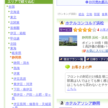
エリアで絞り込む
静岡
売れ筋
高
全国
北海道
[ランキング項目]
総合
立地
部屋
食事
東北
北関東
ホテルコンコルド浜松
首都圏
4
サービス
お客さ
伊豆・箱根
エ
静岡県 浜松・浜
甲信越
リ
ポイント10倍！
特
北陸
ミ高評価の朝食バ
ア
徴
東海
お気に入りに
岐阜県
静岡県
静岡・清水
お客さまの声
熱海
伊東
フロントの対応だけ残念 朝
伊豆高原
部屋は3人ではとても狭く感
東伊豆・河津
はこちらから言わないとチケットをい
こちら
下田・南伊豆
西伊豆・戸田・土肥・堂ヶ
島
ホテルアソシア静岡
伊豆長岡・修善寺・天城湯
ヶ島