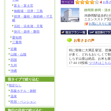
4
サービス
お客さ
富士・富士宮
エ
静岡県 静岡・清水
御殿場・沼津・三島
リ
JR静岡駅徒歩約
特
焼津・藤枝・御前崎・寸又
ニエンスストア完
峡
ア
徴
お気に入りに
浜松・浜名湖・天竜
掛川・袋井・磐田
愛知県
お客さまの声
三重県
近畿
特に朝食に大満足 駅近、想
山陽・山陰
が多く、どれもおいしくて朝
しらす山葵は絶品、お米も握り方
四国
17:44:19投稿
つづきはこちら
九州
沖縄
宿タイプで絞り込む
指定なし
高級ホテル・旅館
温泉
民宿・ペンション
旅行の目的で絞り込む