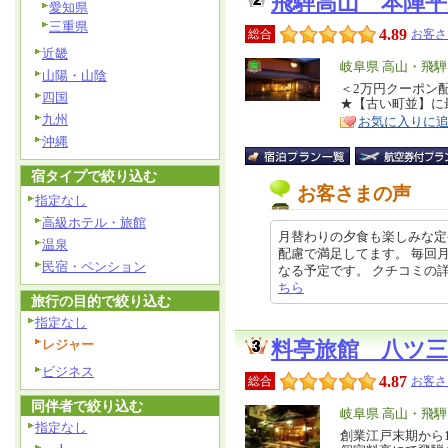
飛騨高山 本陣平
愛知県
三重県
4.89
総合
お客さ
近畿
エ
岐阜県 高山・飛騨
山陽・山陰
リ
＜2万円クーポン
特
四国
★【古い町並】に
ア
徴
九州
お気に入りに
沖縄
宿タイプで絞り込む
お客さまの声
指定なし
高級ホテル・旅館
月替わりの夕食も楽しみな定
温泉
配慮で満足してます。 毎回
民宿・ペンション
なる予定です。 クチコミの詳細はこ
ちら
旅行の目的で絞り込む
指定なし
レジャー
料亭旅館 八ツ三
ビジネス
4.87
総合
お客さ
同伴者で絞り込む
エ
岐阜県 高山・飛騨
指定なし
リ
創業江戸末期から
特