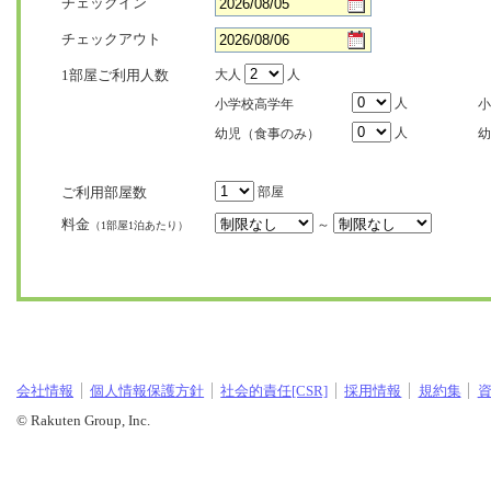
チェックイン
チェックアウト
1部屋ご利用人数
大人
人
人
小学校高学年
小
人
幼児（食事のみ）
幼
ご利用部屋数
部屋
料金
～
（1部屋1泊あたり）
会社情報
個人情報保護方針
社会的責任[CSR]
採用情報
規約集
© Rakuten Group, Inc.