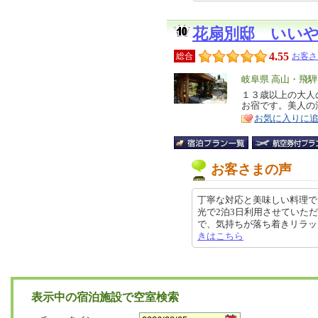
花扇別邸 いい
4.55
総合
お客さ
エ
岐阜県 高山・飛騨
リ
１３歳以上の大人
特
お宿です。美人の
ア
徴
お気に入りに
お客さまの声
丁寧な対応と美味しい料理で
光で2泊3日利用させていた
で、気持ちが落ち着きリラックス出
きはこちら
表示中の宿泊施設で空室検索