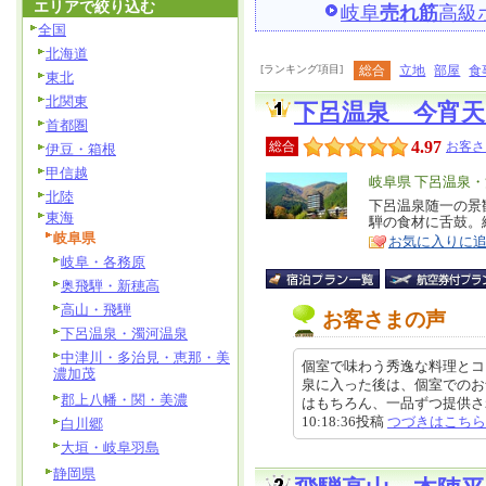
エリアで絞り込む
岐阜
売れ筋
高級
全国
北海道
[ランキング項目]
総合
立地
部屋
食
東北
北関東
下呂温泉 今宵
首都圏
4.97
総合
お客さ
伊豆・箱根
甲信越
エ
岐阜県 下呂温泉
北陸
リ
下呂温泉随一の景
特
東海
騨の食材に舌鼓。
ア
徴
岐阜県
お気に入りに
岐阜・各務原
奥飛騨・新穂高
高山・飛騨
お客さまの声
下呂温泉・濁河温泉
中津川・多治見・恵那・美
個室で味わう秀逸な料理とコ
濃加茂
泉に入った後は、個室でのお
郡上八幡・関・美濃
はもちろん、一品ずつ提供される
10:18:36投稿
つづきはこちら
白川郷
大垣・岐阜羽島
静岡県