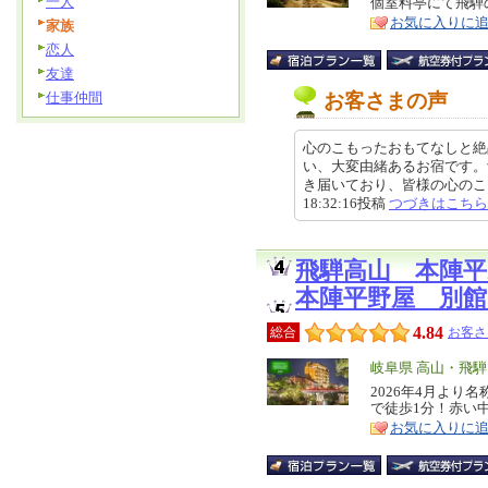
一人
個室料亭にて飛騨
ア
徴
お気に入りに
家族
恋人
友達
仕事仲間
お客さまの声
心のこもったおもてなしと絶
い、大変由緒あるお宿です。
き届いており、皆様の心のこもっ
18:32:16投稿
つづきはこちら
飛騨高山 本陣
本陣平野屋 別館
4.84
総合
お客さ
エ
岐阜県 高山・飛騨
リ
2026年4月よ
特
で徒歩1分！赤い
ア
徴
お気に入りに