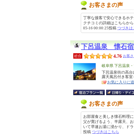
お客さまの声
丁寧な接客で安心できるホテル
クチコミの詳細はこちらから https://r
05-16 00:00:25投稿
つづきは
下呂温泉 懐石
4.76
総合
お客さ
エ
岐阜県 下呂温泉
リ
下呂温泉街の高台
特
露天風呂付き客室
ア
徴
お気に入りに
お客さまの声
お部屋食と美しき懐石料理に
父が寛げるよう、半露天、お
いて早速お湯に浸かり、ドライブの
投稿
つづきはこちら