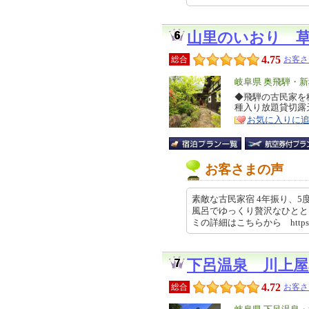
山里のいおり 
4.75
総合
お客さ
エ
岐阜県 奥飛騨・
リ
◆飛騨の古民家を
特
種入り放題貸切露
ア
徴
お気に入りに
お客さまの声
素敵な古民家宿 4年振り、5
風呂でゆっくり贅沢なひとと
ミの詳細はこちらから https:/…
下呂温泉 川上屋
4.72
総合
お客さ