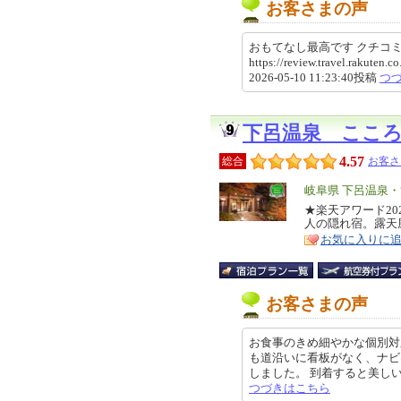
お客さまの声
おもてなし最高です クチ
https://review.travel.rakute
2026-05-10 11:23:40投稿
つ
下呂温泉 ここ
4.57
総合
お客さ
エ
岐阜県 下呂温泉
リ
★楽天アワード2
特
人の隠れ宿。露天
ア
徴
お気に入りに
お客さまの声
お食事のきめ細やかな個別対
も道沿いに看板がなく、ナビ
しました。 到着すると美しい木々
つづきはこちら