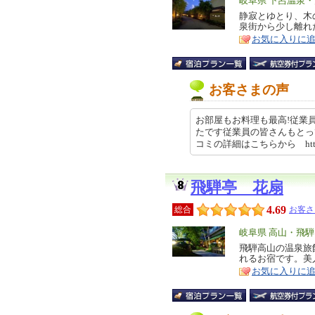
エ
岐阜県 下呂温泉
リ
静寂とゆとり、木
特
泉街から少し離れ
ア
徴
お気に入りに
お客さまの声
お部屋もお料理も最高!従業
たです従業員の皆さんもとっ
コミの詳細はこちらから https://
飛騨亭 花扇
4.69
総合
お客さ
エ
岐阜県 高山・飛騨
リ
飛騨高山の温泉旅
特
れるお宿です。美
ア
徴
お気に入りに