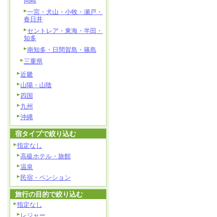
岡崎
一宮・犬山・小牧・瀬戸・
春日井
セントレア・東海・半田・
知多
南知多・日間賀島・篠島
三重県
近畿
山陽・山陰
四国
九州
沖縄
宿タイプで絞り込む
指定なし
高級ホテル・旅館
温泉
民宿・ペンション
旅行の目的で絞り込む
指定なし
レジャー