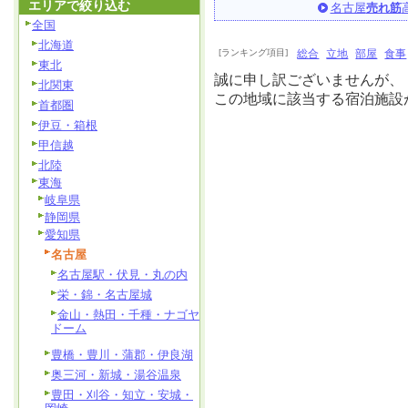
エリアで絞り込む
名古屋
売れ筋
全国
北海道
[ランキング項目]
総合
立地
部屋
食事
東北
誠に申し訳ございませんが、
北関東
この地域に該当する宿泊施設
首都圏
伊豆・箱根
甲信越
北陸
東海
岐阜県
静岡県
愛知県
名古屋
名古屋駅・伏見・丸の内
栄・錦・名古屋城
金山・熱田・千種・ナゴヤ
ドーム
豊橋・豊川・蒲郡・伊良湖
奥三河・新城・湯谷温泉
豊田・刈谷・知立・安城・