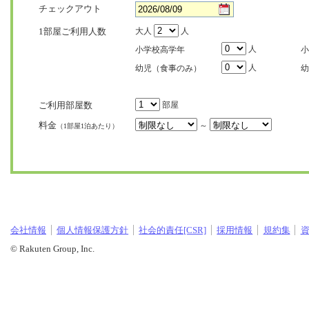
チェックアウト
1部屋ご利用人数
大人
人
人
小学校高学年
小
人
幼児（食事のみ）
幼
ご利用部屋数
部屋
料金
～
（1部屋1泊あたり）
会社情報
個人情報保護方針
社会的責任[CSR]
採用情報
規約集
© Rakuten Group, Inc.