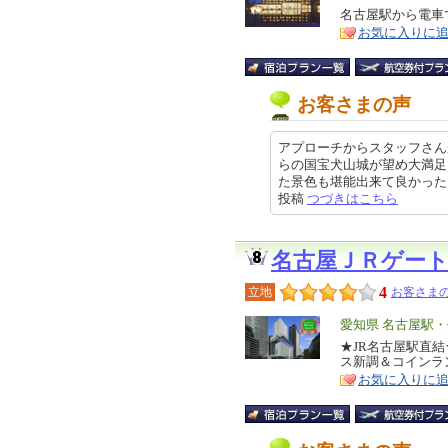
リ
名古屋駅から電車
特
お気に入りに
ア
徴
お客さまの声
アプローチからスタッフさん
らの国宝犬山城が望め大満足
た景色も堪能出来て良かったです。
投稿
つづきはこちら
名古屋ＪＲゲー
4
立地
お客さまの
エ
愛知県 名古屋駅
リ
★JR名古屋駅直結
特
ス新調＆コインラ
ア
徴
お気に入りに