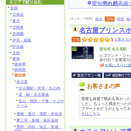
エリアで絞り込む
愛知
売れ筋
高級
全国
北海道
[ランキング項目]
総合
立地
部屋
食
東北
北関東
名古屋プリンス
首都圏
5
立地
お客さまの
伊豆・箱根
甲信越
エ
愛知県 名古屋駅
北陸
リ
レゴランド・ジャ
特
東海
歩15分！全客室3
ア
徴
岐阜県
お気に入りに
静岡県
愛知県
名古屋
お客さまの声
名古屋駅・伏見・丸の内
栄・錦・名古屋城
部屋も綺麗で眺めも良かった
金山・熱田・千種・ナゴヤ
した。 ちょっと残念だったの
ドーム
プデートがどうのとなってネトフリ
きはこちら
豊橋・豊川・蒲郡・伊良湖
奥三河・新城・湯谷温泉
豊田・刈谷・知立・安城・