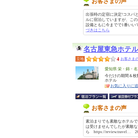
お客さまの声
出張時の定宿に決定!コスパ
ルに宿泊していますが、この
設備ともに今までで1番いいです。 
づきはこちら
名古屋東急ホテ
4
立地
お客さまの
エ
愛知県 栄・錦・
リ
今だけの期間＆枚
特
ホテル
ア
徴
お気に入りに
お客さまの声
素泊まりでも素敵なホテルで
は受けませんでしたが素敵な
ら https://review.travel… 