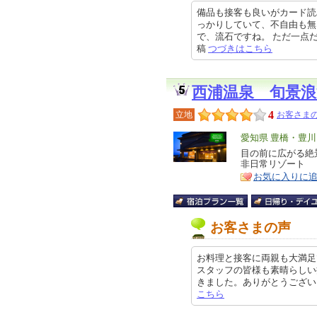
備品も接客も良いがカード読
っかりしていて、不自由も無
で、流石ですね。 ただ一点だけ不
稿
つづきはこちら
西浦温泉 旬景浪
4
立地
お客さまの
エ
愛知県 豊橋・豊
リ
目の前に広がる絶
特
非日常リゾート
ア
徴
お気に入りに
お客さまの声
お料理と接客に両親も大満足
スタッフの皆様も素晴らしい
きました。ありがとうございました。
こちら