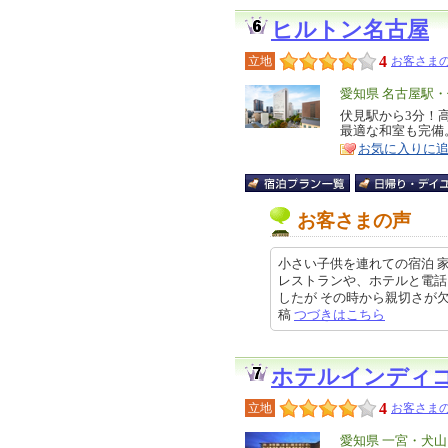
ヒルトン名古屋
4
立地
お客さまの
エ
愛知県 名古屋駅
リ
伏見駅から3分！
特
最適な和室も完備
ア
徴
お気に入りに
お客さまの声
小さい子供を連れての宿泊 
レストランや、ホテルと電話
したが その時から親切さが欠けて
稿
つづきはこちら
ホテルインディ
4
立地
お客さまの
エ
愛知県 一宮・犬