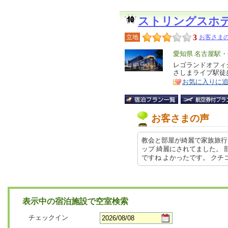
ストリングスホ
3
立地
お客さまの
エ
愛知県 名古屋駅
リ
レゴランドオフィ
特
さしまライブ駅徒
ア
徴
お気に入りに
お客さまの声
教会と部屋が綺麗で家族旅行
ップ 綺麗にされてました。
ですね よかったです。 クチコミの詳
表示中の宿泊施設で空室検索
チェックイン