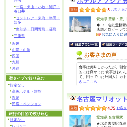
ホテルアソシア
岡崎
一宮・犬山・小牧・瀬戸・
5
立地
お客さまの
春日井
セントレア・東海・半田・
エ
愛知県 豊橋・豊
知多
リ
◆JR・名鉄豊橋
特
南知多・日間賀島・篠島
店舗とロビーラウ
ア
徴
お気に入りに
三重県
近畿
山陽・山陰
お客さまの声
四国
九州
食事は美味しかったが、朝食
沖縄
的には良かった 食事はおい
て、困っていた外国人にカトラリー
宿タイプで絞り込む
きはこちら
指定なし
高級ホテル・旅館
温泉
名古屋マリオッ
民宿・ペンション
4.75
立地
お客さ
旅行の目的で絞り込む
エ
愛知県 名古屋駅
指定なし
リ
★JR名古屋駅直
特
レジャー