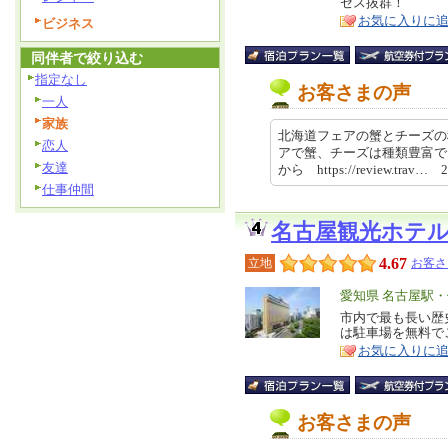
セス抜群！
ア
徴
お気に入りに
ビジネス
同伴者で絞り込む
指定なし
お客さまの声
一人
家族
北海道フェアの蟹とチーズの
恋人
アで蟹、チーズは種類豊富で
友達
から https://review.trav… 
仕事仲間
名古屋観光ホテ
4.67
立地
お客さ
エ
愛知県 名古屋駅
リ
市内で最も長い歴
特
は駐車場を無料で
ア
徴
お気に入りに
お客さまの声