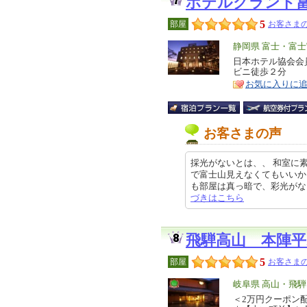
ホテルグランド
5
部屋
お客さまの
エ
静岡県 富士・富士
リ
日本ホテル協会会
特
ビニ徒歩２
ア
徴
お気に入りに
お客さまの声
採光がないとは、、 和室に
で富士山見えなくてもいいか
も部屋は真っ暗で、彩光がない部屋
づきはこちら
飛騨高山 本陣平
5
部屋
お客さまの
エ
岐阜県 高山・飛騨
リ
＜2万円クーポン
特