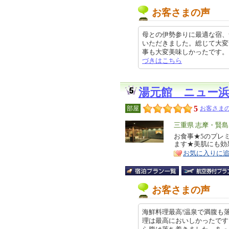
お客さまの声
母との伊勢参りに最適な宿、
いただきました。総じて大変
事も大変美味しかったです。お風呂
づきはこちら
湯元館 ニュー
5
部屋
お客さまの
エ
三重県 志摩・賢島
リ
お食事★5のプレ
特
ます★美肌にも効
ア
徴
お気に入りに
お客さまの声
海鮮料理最高!温泉で満腹も
理は最高においしかったです