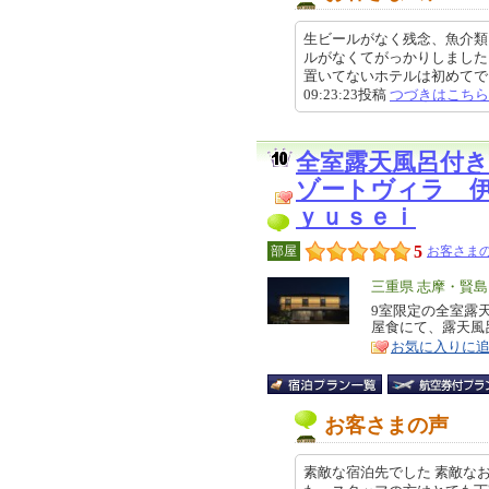
生ビールがなく残念、魚介類
ルがなくてがっかりしました
置いてないホテルは初めてでした
09:23:23投稿
つづきはこちら
全室露天風呂付
ゾートヴィラ 
ｙｕｓｅｉ
5
部屋
お客さまの
エ
三重県 志摩・賢島
リ
9室限定の全室露
特
屋食にて、露天風
ア
徴
お気に入りに
お客さまの声
素敵な宿泊先でした 素敵な