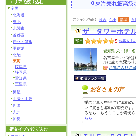
エリアで絞り込む
東海
売れ筋
高級
全国
北海道
[ランキング項目]
総合
立地
部屋
食
東北
北関東
ザ タワーホテ
首都圏
5
部屋
お客さまの
伊豆・箱根
甲信越
エ
愛知県 栄・錦・
北陸
リ
名古屋テレビ塔は
特
東海
ルに生まれ変わり
ア
徴
岐阜県
お気に入りに
静岡県
愛知県
三重県
お客さまの声
近畿
山陽・山陰
栄のど真ん中!全てに感動の
四国
いて驚きと感動の連続です。
九州
るなら、もうここしか考えられないで
ちら
沖縄
宿タイプで絞り込む