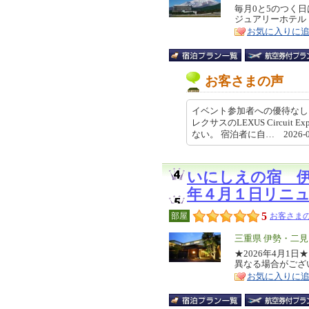
リ
毎月0と5のつく
特
ジュアリーホテル
ア
徴
お気に入りに
お客さまの声
イベント参加者への優待なし
レクサスのLEXUS Circui
ない。 宿泊者に自… 2026-05-
いにしえの宿 
年４月１日リニ
5
部屋
お客さまの
エ
三重県 伊勢・二見
リ
★2026年4月1
特
異なる場合がござ
ア
徴
お気に入りに