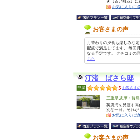
★【古い町並】に
ア
徴
お気に入りに
お客さまの声
月替わりの夕食も楽しみな定
配慮で満足してます。 毎回
なる予定です。 クチコミの詳細はこ
ちら
汀渚 ばさら邸
5
部屋
お客さまの
エ
三重県 志摩・賢島
リ
英虞湾を見渡す高
特
別な一日。それが
ア
徴
お気に入りに
お客さまの声