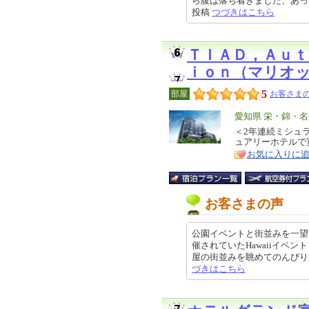
ら腹は落ち着きました、あっさりし
投稿
つづきはこちら
ＴＩＡＤ，Ａｕｔ
ｉｏｎ（マリオ
5
部屋
お客さまの
エ
愛知県 栄・錦・
リ
＜2年連続ミシュ
特
ュアリーホテルで
ア
徴
お気に入りに
お客さまの声
公園イベントと街並みを一望
催されていたHawaiiイベ
屋の街並みを眺めてのんびり過ごせ
づきはこちら