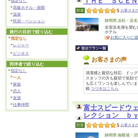
ＴＨＥ ＳＣＥＮ
指定なし
高級ホテル・旅館
5
部屋
お客さまの
温泉
エ
静岡県 浜松・浜
民宿・ペンション
リ
全室浜名湖を望む
特
旅行の目的で絞り込む
ホテル
ア
徴
お気に入りに
指定なし
レジャー
ビジネス
お客さまの声
同伴者で絞り込む
指定なし
清潔感と親切な対応、ドッグ
一人
スタッフの方も親切で笑顔で
も広くワンコも楽しんでいました。
家族
稿
つづきはこちら
恋人
友達
仕事仲間
富士スピードウ
レクション ｂ
5
部屋
お客さまの
エ
静岡県 御殿場・