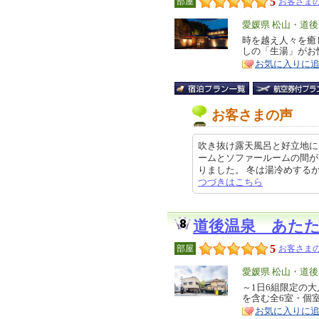
5
部屋
お客さまの
エ
愛媛県 松山・道後
リ
時を越え人々を癒
特
しの「生湯」がお
ア
徴
お気に入りに
お客さまの声
吹き抜け露天風呂と好立地に
ームとソファールームの間が
りました。 冬は湯冷めするかもし
つづきはこちら
道後温泉 あた
5
部屋
お客さまの
エ
愛媛県 松山・道後
リ
～1日6組限定の
特
を含む全6室・個
ア
徴
お気に入りに