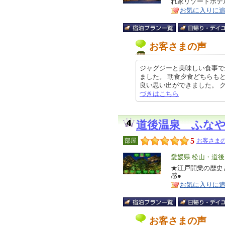
れ家リゾートホテ
ア
徴
お気に入りに
お客さまの声
ジャグジーと美味しい食事で
ました。 朝食夕食どちらも
良い思い出ができました。 クチコ
づきはこちら
道後温泉 ふな
5
部屋
お客さまの
エ
愛媛県 松山・道後
リ
★江戸開業の歴史
特
感●
ア
徴
お気に入りに
お客さまの声