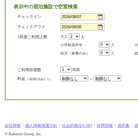
表示中の宿泊施設で空室検索
チェックイン
チェックアウト
1部屋ご利用人数
大人
人
人
小学校高学年
小
人
幼児（食事のみ）
幼
ご利用部屋数
部屋
料金
～
（1部屋1泊あたり）
会社情報
個人情報保護方針
社会的責任[CSR]
採用情報
規約集
© Rakuten Group, Inc.