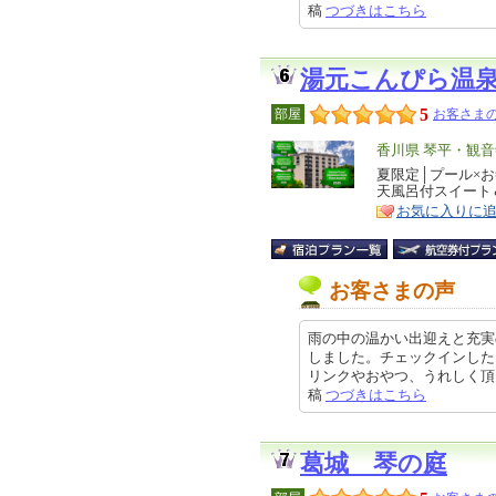
稿
つづきはこちら
湯元こんぴら温
5
部屋
お客さまの
エ
香川県 琴平・観音
リ
夏限定│プール×
特
天風呂付スイート
ア
徴
お気に入りに
お客さまの声
雨の中の温かい出迎えと充実
しました。チェックインした
リンクやおやつ、うれしく頂きまし
稿
つづきはこちら
葛城 琴の庭