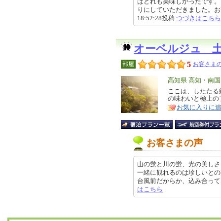
はどれも美味しかったです。
りにしていただきました。お部屋
18:52:28投稿
つづきはこちら
オーベルジュ 
5
部屋
お客さまの
エ
高知県 高知・南
リ
ここは、したたる
特
の味わいと極上の
ア
徴
お気に入りに
お客さまの声
山の蛍と川の蛍、光の美しさ
一緒に観れるのは珍しいとの
台風前だからか、込み合ってなく良
はこちら