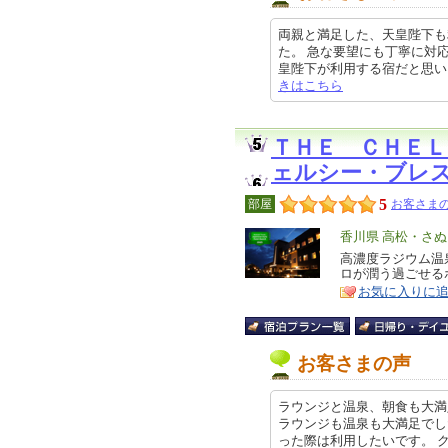
両親と満足した、天皇陛下も
た。 急な要望にも丁寧に対
皇陛下が利用する宿だと思いました。
きはこちら
ＴＨＥ ＣＨＥＬ
ェルシー・ブレ
5
部屋
お客さまの
エ
香川県 高松・さ
リ
高濃度ラジウム温
特
ロが潤う過ごせる
ア
徴
お気に入りに
お客さまの声
ラウンジと温泉、朝食も大満
ラウンジも温泉も大満足でし
った際は利用したいです。 クチコ