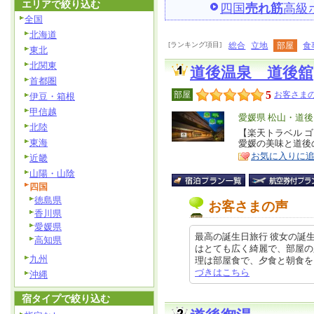
エリアで絞り込む
四国
売れ筋
高級
全国
北海道
[ランキング項目]
総合
立地
部屋
食
東北
北関東
道後温泉 道後舘
首都圏
5
部屋
お客さまの
伊豆・箱根
甲信越
エ
愛媛県 松山・道後
北陸
リ
【楽天トラベル 
特
東海
愛媛の美味と道後
ア
徴
お気に入りに
近畿
山陽・山陰
四国
徳島県
お客さまの声
香川県
愛媛県
最高の誕生日旅行 彼女の誕
高知県
はとても広く綺麗で、部屋の
九州
理は部屋食で、夕食と朝食をいただ
づきはこちら
沖縄
宿タイプで絞り込む