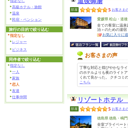
道後御湯
指定なし
高級ホテル・旅館
5
部屋
お客さまの
温泉
エ
愛媛県 松山・道後
民宿・ペンション
リ
全ての客室に温泉
特
旅行の目的で絞り込む
治＞のための湯宿
ア
徴
お気に入りに
指定なし
レジャー
ビジネス
お客さまの声
同伴者で絞り込む
指定なし
丁寧な対応と煌びやかなライ
一人
のホテルよりも夜のライトア
くれて良かった。 クチコミの詳細は
家族
こちら
恋人
友達
仕事仲間
リゾートホテル
5
部屋
お客さまの
エ
徳島県 徳島・鳴門
リ
全室プライベート
特