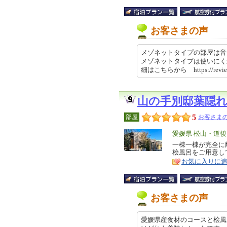
お客さまの声
メゾネットタイプの部屋は音
メゾネットタイプは使いにく
細はこちらから https://review
山の手別邸葉隠
5
部屋
お客さまの
エ
愛媛県 松山・道後
リ
一棟一棟が完全に
特
桧風呂をご用意し
ア
徴
お気に入りに
お客さまの声
愛媛県産食材のコースと桧風