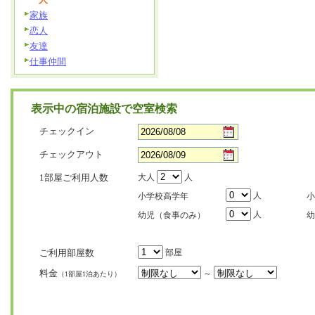
家族
恋人
友達
仕事仲間
表示中の宿泊施設で空室検索
チェックイン
チェックアウト
1部屋ご利用人数
大人
人
人
小学校高学年
小
人
幼児（食事のみ）
幼
ご利用部屋数
部屋
料金
～
（1部屋1泊あたり）