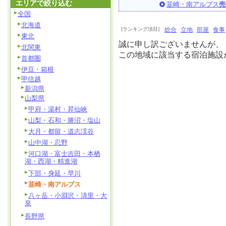
エリアで絞り込む
韮崎・南アルプス
売
全国
北海道
[ランキング項目]
総合
立地
部屋
食事
東北
誠に申し訳ございませんが、
北関東
この地域に該当する宿泊施設
首都圏
伊豆・箱根
甲信越
新潟県
山梨県
甲府・湯村・昇仙峡
山梨・石和・勝沼・塩山
大月・都留・道志渓谷
山中湖・忍野
河口湖・富士吉田・本栖
湖・西湖・精進湖
下部・身延・早川
韮崎・南アルプス
八ヶ岳・小淵沢・清里・大
泉
長野県