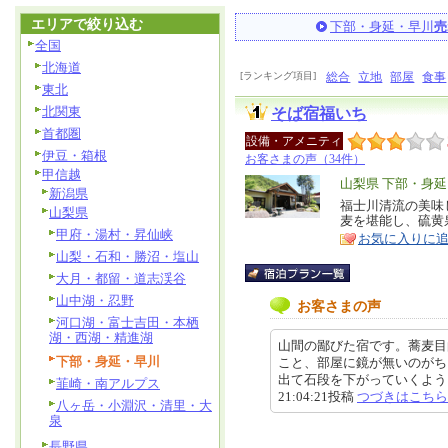
エリアで絞り込む
下部・身延・早川
売
全国
北海道
[ランキング項目]
総合
立地
部屋
食事
東北
北関東
そば宿福いち
首都圏
設備・アメニティ
伊豆・箱根
お客さまの声（34件）
甲信越
エ
山梨県 下部・身
新潟県
リ
福士川清流の美味
特
山梨県
麦を堪能し、硫黄
ア
徴
甲府・湯村・昇仙峡
お気に入りに
山梨・石和・勝沼・塩山
大月・都留・道志渓谷
山中湖・忍野
お客さまの声
河口湖・富士吉田・本栖
湖・西湖・精進湖
山間の鄙びた宿です。蕎麦目
下部・身延・早川
こと、部屋に鏡が無いのがち
出て石段を下がっていくようにな
韮崎・南アルプス
21:04:21投稿
つづきはこちら
八ヶ岳・小淵沢・清里・大
泉
長野県