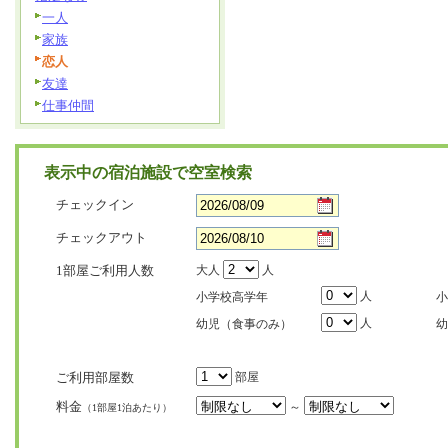
一人
家族
恋人
友達
仕事仲間
表示中の宿泊施設で空室検索
チェックイン
チェックアウト
1部屋ご利用人数
大人
人
人
小学校高学年
小
人
幼児（食事のみ）
幼
ご利用部屋数
部屋
料金
～
（1部屋1泊あたり）