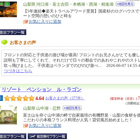
エ
山梨県 河口湖・富士吉田・本栖湖・西湖・精進湖
リ
【5年連続◆楽天トラベルアワード受賞】国産杉のログハウスで
特
ート空間の憩いのひと時を
ア
徴
お気に入りに追加
お客さまの声
フロントの対応と子供達の遊び場が最高! フロントのお兄さんがとても優
説明も丁寧にしてくれて、それだけで日々の都会でのあれやこれやのスト
吹っ飛びました。 子供達はベランダでのびのび遊べ… 2026-06-07 14:55:
つづきはこちら
リゾート ペンション ル・ラゴン
4.64
7
呂
お客さまの声（377件）
[最安料金（目安）]
（消費税込7
エ
山梨県 山中湖・忍野
リ
富士山を仰ぐ山中湖の畔で自家栽培の有機野菜・山梨の食材を
特
こだわりの本格フランス料理が人気！貸切風呂始めました！
ア
徴
お気に入りに追加