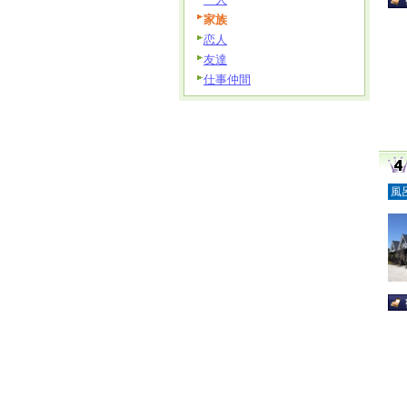
家族
恋人
友達
仕事仲間
風