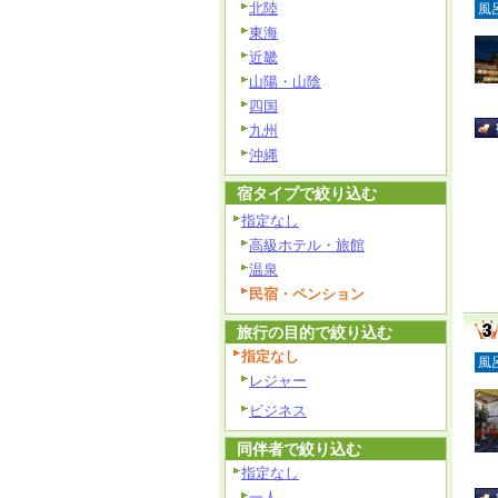
北陸
風
東海
近畿
山陽・山陰
四国
九州
沖縄
宿タイプで絞り込む
指定なし
高級ホテル・旅館
温泉
民宿・ペンション
旅行の目的で絞り込む
指定なし
風
レジャー
ビジネス
同伴者で絞り込む
指定なし
一人