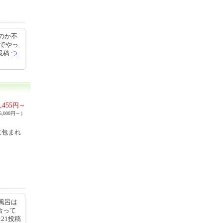
のか不
人でやっ
5投稿
つ
,455
円～
,000円～）
に包まれ
風呂は
合って
:21投稿