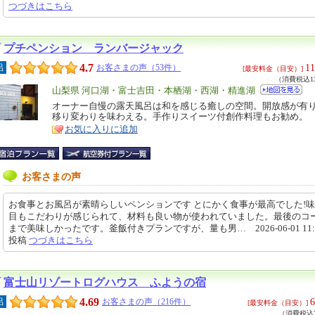
つづきはこちら
プチペンション ランバージャック
4.7
11
呂
お客さまの声（53件）
[最安料金（目安）]
（消費税込13
エ
山梨県 河口湖・富士吉田・本栖湖・西湖・精進湖
リ
オーナー自慢の露天風呂は和を感じる癒しの空間。開放感が有
特
移り変わりを味わえる。手作りスイーツ付創作料理もお勧め。
ア
徴
お気に入りに追加
お客さまの声
お食事とお風呂が素晴らしいペンションです とにかく食事が最高でした!
目もこだわりが感じられて、材料も良い物が使われていました。最後のコ
まで美味しかったです。釜飯付きプランですが、量も男… 2026-06-01 11:3
投稿
つづきはこちら
富士山リゾートログハウス ふようの宿
4.69
6
呂
お客さまの声（216件）
[最安料金（目安）]
（消費税込7