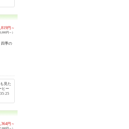
,819
円～
,000円～）
り四季の
味も見た
ーヒー
5:25
,364
円～
,000円～）