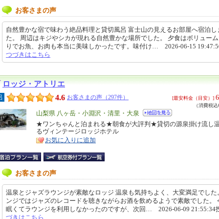
お客さまの声
自然豊かな宿で味わう絶品料理と貸切風呂 富士山の見えるお部屋へ宿泊し
た。 周辺はキジやシカが現れる自然豊かな場所でした。 夕食はボリュー
りでお魚、お肉も本当に美味しかったです。味付け… 2026-06-15 19:47:
つづきはこちら
ロッジ・アトリエ
4.6
6
呂
お客さまの声（297件）
[最安料金（目安）]
（消費税込6
エ
山梨県 八ヶ岳・小淵沢・清里・大泉
リ
★ワンちゃんと泊まれる★朝食が大評判★貸切の源泉掛け流し
特
るヴィンテージロッジホテル
ア
徴
お気に入りに追加
お客さまの声
温泉とジャズラウンジが素敵なロッジ 温泉も気持ちよく、大変満足でした
ンジではジャズのレコードを聴きながらお酒を飲めるようで素敵でした。 
眠くてラウンジを利用しなかったのですが、次回… 2026-06-09 21:55:3
づきはこちら