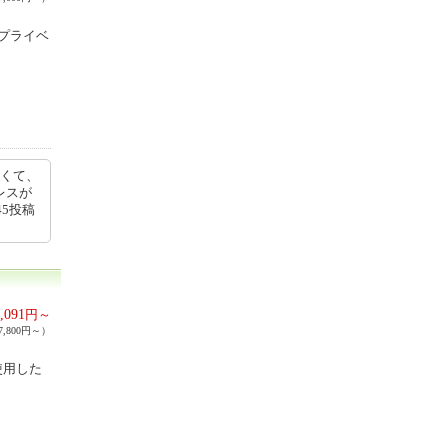
プライベ
しくて、
レスが
45投稿
,091
円～
,800円～）
使用した