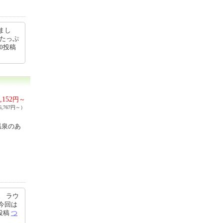
まし
ムたっぷ
50投稿
,152
円～
,767円～）
温泉のあ
。 ラウ
今回は
4投稿
つ