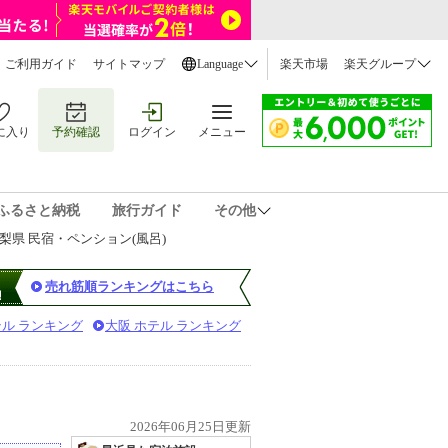
ご利用ガイド
サイトマップ
Language
楽天市場
楽天グループ
に入り
予約確認
ログイン
メニュー
ふるさと納税
旅行ガイド
その他
梨県 民宿・ペンション(風呂)
売れ筋順ランキングはこちら
テル ランキング
大阪 ホテル ランキング
2026年06月25日更新