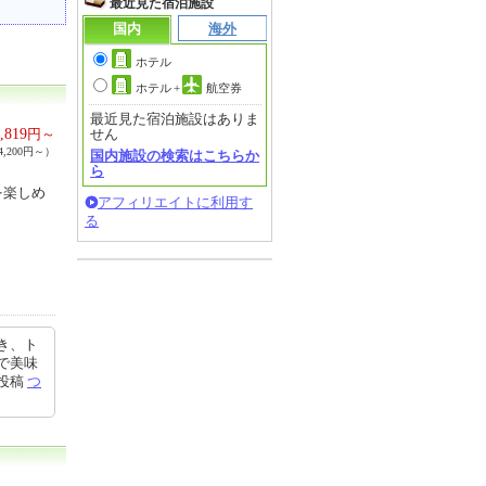
最近見た宿泊施設
国内
海外
ホテル
ホテル
+
航空券
最近見た宿泊施設はありま
,819
円～
せん
,200円～）
国内施設の検索はこちらか
ら
を楽しめ
アフィリエイトに利用す
る
き、ト
で美味
0投稿
つ