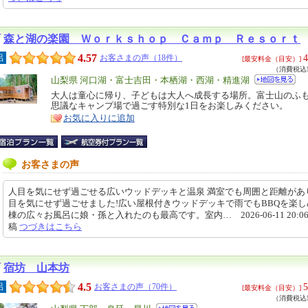
森と湖の楽園 Ｗｏｒｋｓｈｏｐ Ｃａｍｐ Ｒｅｓｏｒｔ
4.57
4
呂
お客さまの声（18件）
[最安料金（目安）]
（消費税込5
エ
山梨県 河口湖・富士吉田・本栖湖・西湖・精進湖
リ
大人は童心に帰り、子どもは大人へ成長する場所。富士山のふ
特
思議なキャンプ場で過ごす特別な1日をお楽しみください。
ア
徴
お気に入りに追加
お客さまの声
人目を気にせず過ごせる広いウッドデッキと温泉 満室でも周囲と距離があ
目を気にせず過ごせました!広い屋根付きウッドデッキで雨でもBBQを楽し
棟の広々お風呂に娘・孫と入れたのも最高です。室内… 2026-06-11 20:06
稿
つづきはこちら
宿坊 山本坊
4.5
5
呂
お客さまの声（70件）
[最安料金（目安）]
（消費税込5