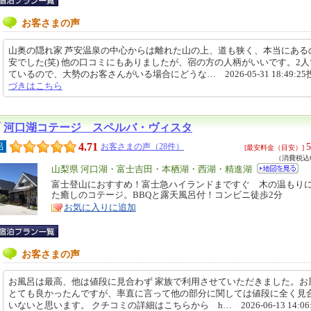
お客さまの声
山奥の隠れ家 芦安温泉の中心からは離れた山の上、道も狭く、本当にある
安でした(笑) 他の口コミにもありましたが、宿の方の人柄がいいです。2
ているので、大勢のお客さんがいる場合にどうな… 2026-05-31 18:49:2
づきはこちら
河口湖コテージ スペルバ・ヴィスタ
4.71
5
呂
お客さまの声（28件）
[最安料金（目安）]
（消費税込6
エ
山梨県 河口湖・富士吉田・本栖湖・西湖・精進湖
リ
富士登山におすすめ！富士急ハイランドまですぐ 木の温もり
特
た癒しのコテージ。BBQと露天風呂付！コンビニ徒歩2分
ア
徴
お気に入りに追加
お客さまの声
お風呂は最高、他は値段に見合わず 家族で利用させていただきました。お
とても良かったんですが、率直に言って他の部分に関しては値段に全く見
いないと思います。 クチコミの詳細はこちらから h… 2026-06-13 14:06