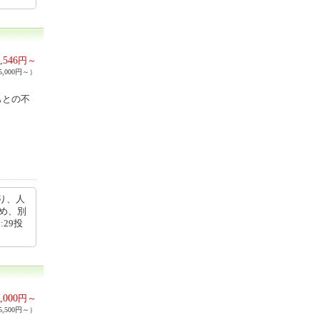
,546
円～
,000円～）
もとの不
り、人
め、別
:29投
,000
円～
,500円～）