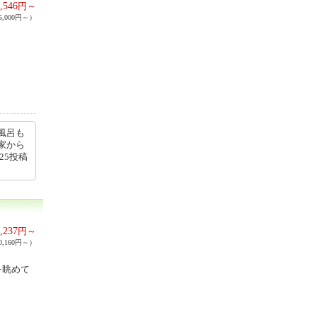
,546
円～
,000円～）
風呂も
家から
25投稿
,237
円～
,160円～）
を眺めて