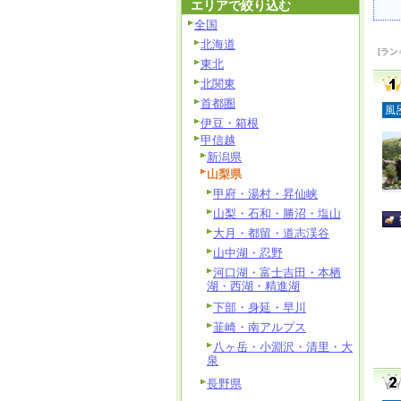
エリアで絞り込む
全国
北海道
[ラン
東北
北関東
首都圏
風
伊豆・箱根
甲信越
新潟県
山梨県
甲府・湯村・昇仙峡
山梨・石和・勝沼・塩山
大月・都留・道志渓谷
山中湖・忍野
河口湖・富士吉田・本栖
湖・西湖・精進湖
下部・身延・早川
韮崎・南アルプス
八ヶ岳・小淵沢・清里・大
泉
長野県