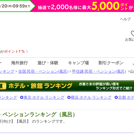
ヘルプ
お気
ー
海外旅行
遊び・体験
キャンプ場
割引クーポン
ンキング
>
全国 民宿・ペンション(風呂)
>
甲信越 民宿・ペンション(風呂)
>
山
 ランキング
東京 ホテル ランキング
横浜 ホテル ランキング
京都 ホ
宿・ペンションランキング（風呂）
行向け】【風呂】
のランキングです。