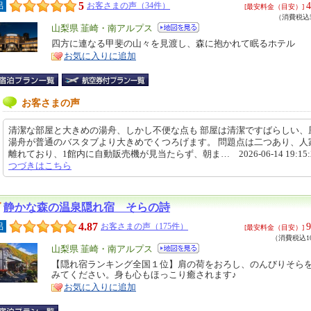
5
4
呂
お客さまの声（34件）
[最安料金（目安）]
（消費税込5
エ
山梨県 韮崎・南アルプス
リ
四方に連なる甲斐の山々を見渡し、森に抱かれて眠るホテル
特
お気に入りに追加
ア
徴
お客さまの声
清潔な部屋と大きめの湯舟、しかし不便な点も 部屋は清潔ですばらしい、
湯舟が普通のバスタブより大きめでくつろげます。 問題点は二つあり、人
離れており、1館内に自動販売機が見当たらず、朝ま… 2026-06-14 19:15:
つづきはこちら
静かな森の温泉隠れ宿 そらの詩
4.87
9
呂
お客さまの声（175件）
[最安料金（目安）]
（消費税込10
エ
山梨県 韮崎・南アルプス
リ
【隠れ宿ランキング全国１位】肩の荷をおろし、のんびりそら
特
みてください。身も心もほっこり癒されます♪
ア
徴
お気に入りに追加