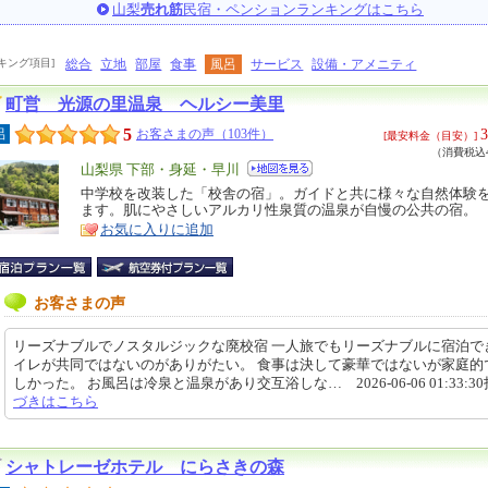
山梨
売れ筋
民宿・ペンションランキングはこちら
キング項目]
総合
立地
部屋
食事
風呂
サービス
設備・アメニティ
町営 光源の里温泉 ヘルシー美里
5
3
呂
お客さまの声（103件）
[最安料金（目安）]
（消費税込4
エ
山梨県 下部・身延・早川
リ
中学校を改装した「校舎の宿」。ガイドと共に様々な自然体験
特
ます。肌にやさしいアルカリ性泉質の温泉が自慢の公共の宿。
ア
徴
お気に入りに追加
お客さまの声
リーズナブルでノスタルジックな廃校宿 一人旅でもリーズナブルに宿泊で
イレが共同ではないのがありがたい。 食事は決して豪華ではないが家庭的
しかった。 お風呂は冷泉と温泉があり交互浴しな… 2026-06-06 01:33:3
づきはこちら
シャトレーゼホテル にらさきの森