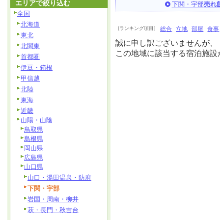
エリアで絞り込む
下関・宇部
売れ
全国
北海道
[ランキング項目]
総合
立地
部屋
食事
東北
誠に申し訳ございませんが、
北関東
この地域に該当する宿泊施設
首都圏
伊豆・箱根
甲信越
北陸
東海
近畿
山陽・山陰
鳥取県
島根県
岡山県
広島県
山口県
山口・湯田温泉・防府
下関・宇部
岩国・周南・柳井
萩・長門・秋吉台