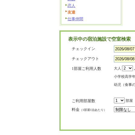
恋人
友達
仕事仲間
表示中の宿泊施設で空室検索
チェックイン
チェックアウト
1部屋ご利用人数
大人
小学校高学
幼児（食事
ご利用部屋数
部屋
料金
（1部屋1泊あたり）