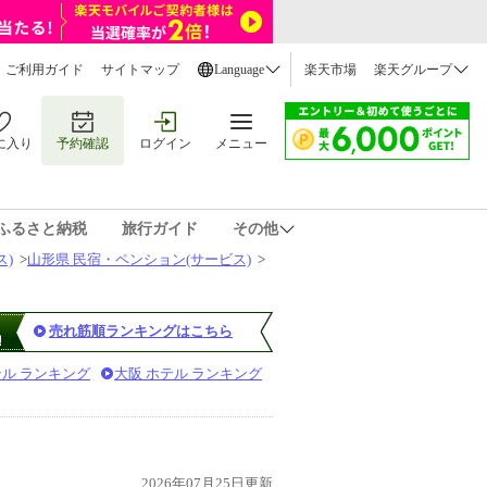
ご利用ガイド
サイトマップ
Language
楽天市場
楽天グループ
に入り
予約確認
ログイン
メニュー
ふるさと納税
旅行ガイド
その他
ス)
>
山形県 民宿・ペンション(サービス)
>
売れ筋順ランキングはこちら
テル ランキング
大阪 ホテル ランキング
）
2026年07月25日更新