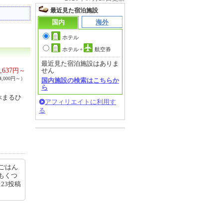
最近見た宿泊施設
国内
海外
ホテル
ホテル
+
航空券
最近見た宿泊施設はありま
,637
円～
せん
,000円～）
国内施設の検索はこちらか
ら
休まるひ
アフィリエイトに利用す
る
ごはん
もくつ
:23投稿