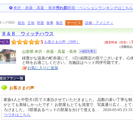
米沢・赤湯・高畠・長井
売れ筋
民宿・ペンションランキングはこちら
キング項目]
総合
立地
部屋
食事
風呂
サービス
設備・アメニティ
Ｂ＆Ｂ ウィッチハウス
5
3
ービス
お客さまの声（59件）
[最安料金（目安）]
（消費税込4
エ
山形県 米沢・赤湯・高畠・長井
リ
緑豊かな温泉の町赤湯にて、1日1組限定の宿でございます。心
特
と時をお過ごしください。当施設はペット同伴可能です。
ア
徴
お気に入りに追加
お客さまの声
家族4人と中型犬1匹で３連泊させていただきました。 品数の多い丁寧な朝
がとても美味しかったです！ お部屋もとても清潔で、写真通り広く、とて
ろげました。 3部屋あるベッドの部屋を分けて使える… 2026-05-05 23:35
つづきはこちら