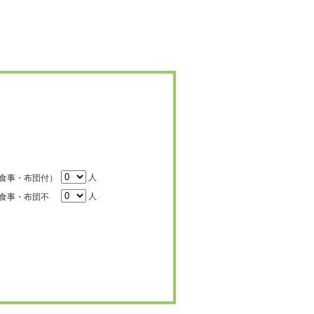
人
食事・布団付）
人
食事・布団不