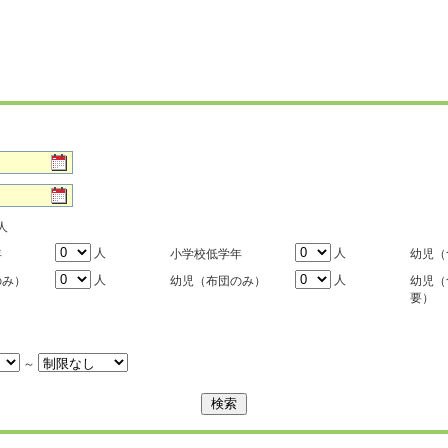
人
人
人
年
小学校低学年
幼児（
人
人
のみ）
幼児（布団のみ）
幼児（
要）
～