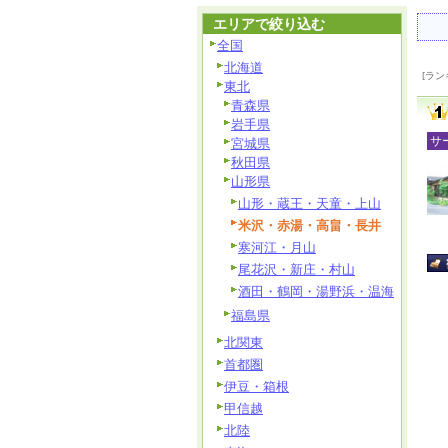
エリアで絞り込む
全国
北海道
[ラン
東北
青森県
岩手県
サ
宮城県
秋田県
山形県
山形・蔵王・天童・上山
米沢・赤湯・高畠・長井
寒河江・月山
尾花沢・新庄・村山
酒田・鶴岡・湯野浜・温海
福島県
北関東
首都圏
伊豆・箱根
甲信越
北陸