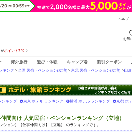
ヘルプ
お気
ー
海外旅行
遊び・体験
キャンプ場
割引クーポン
ンキング
>
全国 民宿・ペンション(立地)
>
東北 民宿・ペンション(立地)
>
山形
 ランキング
東京 ホテル ランキング
横浜 ホテル ランキング
京都 ホ
事仲間向け 人気民宿・ペンションランキング（立地）
ンション】【仕事仲間向け】【立地】
のランキングです。