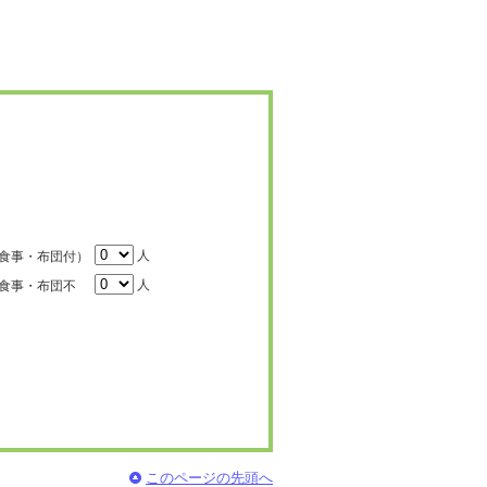
人
食事・布団付）
人
食事・布団不
このページの先頭へ