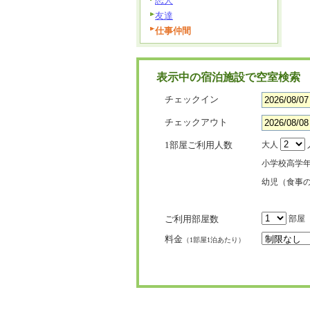
恋人
友達
仕事仲間
表示中の宿泊施設で空室検索
チェックイン
チェックアウト
1部屋ご利用人数
大人
小学校高学
幼児（食事
ご利用部屋数
部屋
料金
（1部屋1泊あたり）