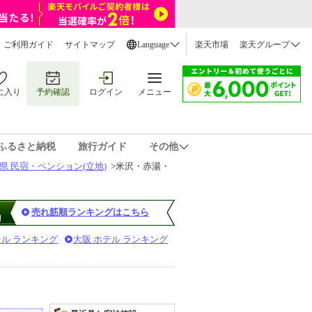
ご利用ガイド
サイトマップ
Language
楽天市場
楽天グループ
に入り
予約確認
ログイン
メニュー
ふるさと納税
旅行ガイド
その他
県 民宿・ペンション(立地)
>
米沢・赤湯・
売れ筋順ランキングはこちら
テル ランキング
大阪 ホテル ランキング