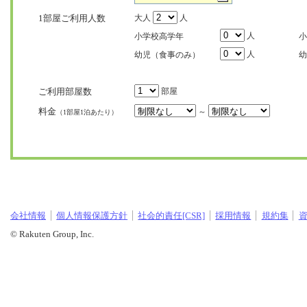
1部屋ご利用人数
大人
人
人
小学校高学年
小
人
幼児（食事のみ）
幼
ご利用部屋数
部屋
料金
～
（1部屋1泊あたり）
会社情報
個人情報保護方針
社会的責任[CSR]
採用情報
規約集
© Rakuten Group, Inc.