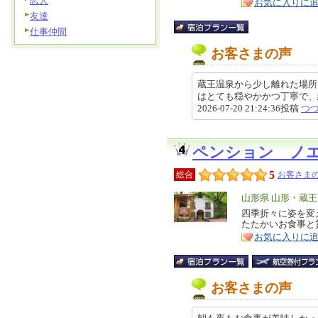
恋人
お気に入りに
友達
仕事仲間
お客さまの声
蔵王温泉から少し離れた場所
はとても穏やかかつ丁寧で
2026-07-20 21:24:36投稿
つ
ペンション ノ
5
総合
お客さまの
エ
山形県 山形・蔵
リ
四季折々に姿を変
特
たたかいお食事と
ア
徴
お気に入りに
お客さまの声