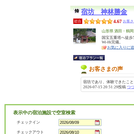
宿坊 神林勝金
4.67
総合
お客さ
エ
山形県 酒田・鶴
リ
国宝五重塔へ徒歩
特
Wi-Hi完備。
ア
徴
お気に入りに
お客さまの声
宿坊であり、体験できたこ
2026-07-15 20:51:29投稿
つ
表示中の宿泊施設で空室検索
チェックイン
チェックアウト