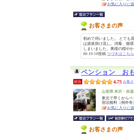
ア
徴
お気に入りに
お客さまの声
初めて伺いました。 とても
は源泉掛け流し。消毒、循環
しまいました。奥様の穏やかなお
00:19:10投稿
つづきはこちら
ペンション お
4.75
総合
お客さ
エ
山形県 米沢・赤
リ
東北で早くからペ
特
宿泊無料（例外有
ア
徴
お気に入りに
お客さまの声