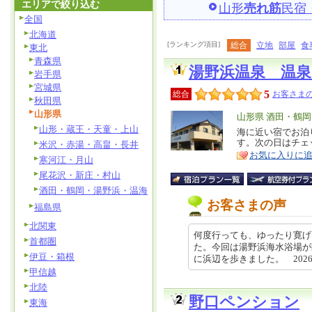
エリアで絞り込む
山形
売れ筋
民宿
全国
北海道
[ランキング項目]
総合
立地
部屋
食
東北
青森県
湯野浜温泉 温
岩手県
宮城県
5
総合
お客さまの
秋田県
山形県
エ
山形県 酒田・鶴
山形・蔵王・天童・上山
リ
海に近い宿でお泊
特
す。次の日はチェ
米沢・赤湯・高畠・長井
ア
徴
お気に入りに
寒河江・月山
尾花沢・新庄・村山
酒田・鶴岡・湯野浜・温海
お客さまの声
福島県
北関東
何度行っても、ゆったり寛げ
首都圏
た。今回は湯野浜海水浴場が
伊豆・箱根
に浜辺を歩きました。 2026-07
甲信越
北陸
野口ペンション
東海