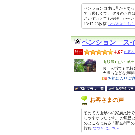
ペンション自体は昔からある
ても優しくて。 夕食のお肉
おかずもとても美味しかった！！
13:47:23投稿
つづきはこちら
ペンション ス
4.67
総合
お客さ
エ
山形県 山形・蔵
リ
お一人様でも気軽
特
天風呂などを満喫
ア
徴
お気に入りに
お客さまの声
初めての山形への家族旅行で
しやすかったです。 お風呂
のところにある「新左衛門の湯」と
投稿
つづきはこちら