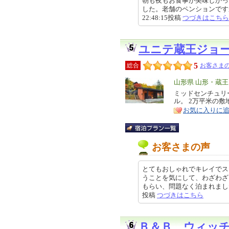
朝も夜もお食事が美味しかっ
した。老舗のペンションですが
22:48:15投稿
つづきはこちら
ユニテ蔵王ジョ
5
総合
お客さまの
エ
山形県 山形・蔵
リ
ミッドセンチュリ
特
ル。 2万平米の
ア
徴
お気に入りに
お客さまの声
とてもおしゃれでキレイでス
うことを気にして、わざわざ
もらい、問題なく泊まれました。 
投稿
つづきはこちら
Ｂ＆Ｂ ウィッ