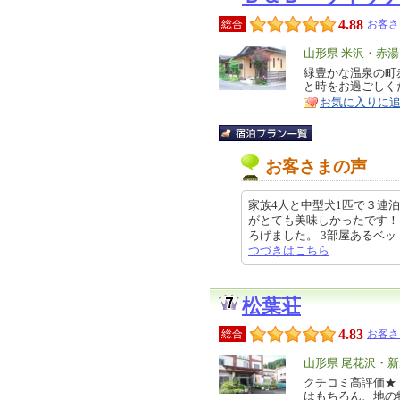
4.88
総合
お客さ
エ
山形県 米沢・赤
リ
緑豊かな温泉の町
特
と時をお過ごしく
ア
徴
お気に入りに
お客さまの声
家族4人と中型犬1匹で３連
がとても美味しかったです！
ろげました。 3部屋あるベッドの部
つづきはこちら
松葉荘
4.83
総合
お客さ
エ
山形県 尾花沢・
リ
クチコミ高評価★
特
はもちろん、地の