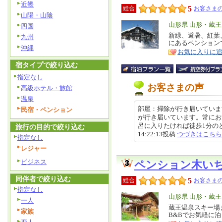
近畿
5
総合
お客さまの
山陽・山陰
エ
山形県 山形・蔵
四国
リ
新緑、避暑、紅葉
特
九州
にあるペンション
ア
徴
沖縄
お気に入りに
宿タイプで絞り込む
指定なし
お客さまの声
高級ホテル・旅館
温泉
部屋：掃除が行き届いていま
民宿・ペンション
が行き届いています。常にお
呂に入りたければ徒歩1分のとこ
旅行の目的で絞り込む
14:22:13投稿
つづきはこちら
指定なし
レジャー
ビジネス
ペンション木い
同伴者で絞り込む
5
総合
お客さまの
指定なし
エ
山形県 山形・蔵
一人
リ
蔵王温泉スキー場ま
特
家族
B&Bでお気軽に
ア
徴