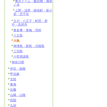
東京ドーム・飯田橋・御茶
ノ水
上野・浅草・錦糸町・新小
岩・北千住
立川・八王子・町田・府
中・吉祥寺
奥多摩・青梅・羽村
八丈島
大島
神津島・新島・式根島
三宅島
小笠原諸島
神奈川県
伊豆・箱根
甲信越
北陸
東海
近畿
山陽・山陰
四国
九州