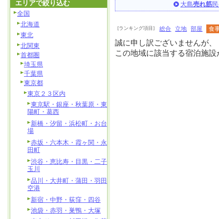
エリアで絞り込む
大島
売れ筋
民
全国
北海道
[ランキング項目]
総合
立地
部屋
食
東北
誠に申し訳ございませんが、
北関東
この地域に該当する宿泊施設
首都圏
埼玉県
千葉県
東京都
東京２３区内
東京駅・銀座・秋葉原・東
陽町・葛西
新橋・汐留・浜松町・お台
場
赤坂・六本木・霞ヶ関・永
田町
渋谷・恵比寿・目黒・二子
玉川
品川・大井町・蒲田・羽田
空港
新宿・中野・荻窪・四谷
池袋・赤羽・巣鴨・大塚