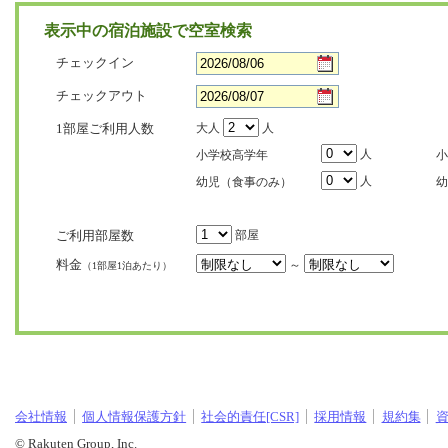
表示中の宿泊施設で空室検索
チェックイン
チェックアウト
1部屋ご利用人数
大人
人
人
小学校高学年
小
人
幼児（食事のみ）
幼
ご利用部屋数
部屋
料金
～
（1部屋1泊あたり）
会社情報
個人情報保護方針
社会的責任[CSR]
採用情報
規約集
© Rakuten Group, Inc.