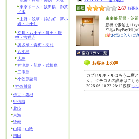
池袋・赤羽・巣鴨・大塚
東京ドーム・飯田橋・御茶
2.67
部屋
お客さ
ノ水
エ
東京都 新橋・汐
上野・浅草・錦糸町・新小
岩・北千住
リ
新橋で素泊まりな
特
立地♪PayPay対応o
ア
徴
立川・八王子・町田・府
お気に入りに
中・吉祥寺
奥多摩・青梅・羽村
八丈島
大島
お客さまの声
神津島・新島・式根島
三宅島
カプセルホテルはもう二度と
小笠原諸島
ん。 クチコミの詳細はこちらから https
2026-06-10 22:28:12投稿
つ
神奈川県
伊豆・箱根
甲信越
北陸
東海
近畿
山陽・山陰
四国