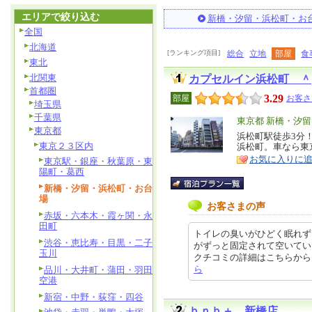
エリアで絞り込む
新橋・汐留・浜松町・お
全国
北海道
[ランキング項目]
総合
立地
部屋
食
東北
北関東
カプセルイン浜松町 ＾
首都圏
3.29
部屋
お客さ
埼玉県
千葉県
エ
東京都 新橋・汐
東京都
リ
浜松町駅徒歩3分
特
東京２３区内
浜松町。車なら東
ア
徴
お気に入りに
東京駅・銀座・秋葉原・東
陽町・葛西
新橋・汐留・浜松町・お台
場
お客さまの声
赤坂・六本木・霞ヶ関・永
田町
トイレの臭いがひどく眠れず
渋谷・恵比寿・目黒・二子
がずっと固定されて空いてい
玉川
クチコミの詳細はこちらから https
ら
品川・大井町・蒲田・羽田
空港
新宿・中野・荻窪・四谷
ｂｎｂ＋ 新橋店