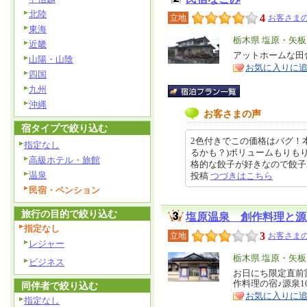
北陸
4
立地
お客さまの
東海
エ
栃木県 塩原・矢
近畿
リ
アットホームな田
特
山陽・山陰
お気に入りに
ア
徴
四国
九州
沖縄
お客さまの声
宿タイプで絞り込む
2色付きでこの価格はバグ！
指定なし
るかも？)ボリュームもりも
高級ホテル・旅館
格的な餃子が好きなので餃子あると
温泉
投稿
つづきはこちら
民宿・ペンション
旅行の目的で絞り込む
塩原温泉 創作料理と源
指定なし
3
立地
お客さまの
レジャー
エ
栃木県 塩原・矢
ビジネス
リ
お日にち限定直前
特
作料理の宿♪源泉
同伴者で絞り込む
ア
徴
お気に入りに
指定なし