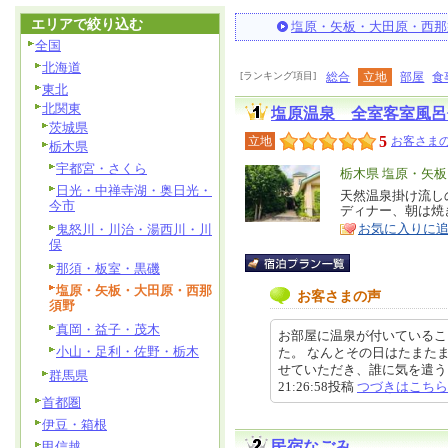
エリアで絞り込む
塩原・矢板・大田原・西那
全国
北海道
[ランキング項目]
総合
立地
部屋
食
東北
北関東
塩原温泉 全室客室風呂
茨城県
5
立地
お客さまの
栃木県
宇都宮・さくら
エ
栃木県 塩原・矢
日光・中禅寺湖・奥日光・
リ
天然温泉掛け流し
特
今市
ディナー、朝は焼
ア
徴
お気に入りに
鬼怒川・川治・湯西川・川
俣
那須・板室・黒磯
塩原・矢板・大田原・西那
お客さまの声
須野
真岡・益子・茂木
お部屋に温泉が付いているこ
小山・足利・佐野・栃木
た。 なんとその日はたまた
せていただき、誰に気を遣うこと
群馬県
21:26:58投稿
つづきはこちら
首都圏
伊豆・箱根
民宿なごみ
甲信越