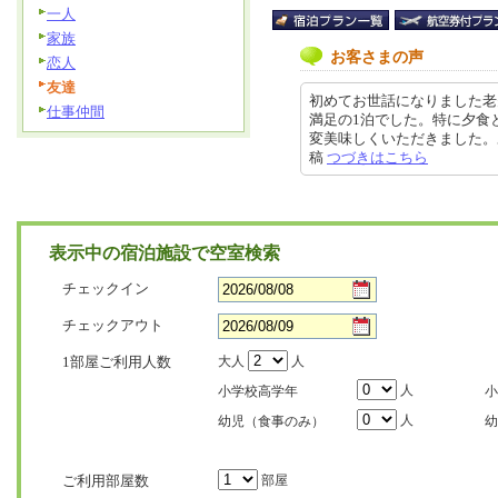
一人
家族
お客さまの声
恋人
友達
初めてお世話になりました老
仕事仲間
満足の1泊でした。特に夕食
変美味しくいただきました。ありが
稿
つづきはこちら
表示中の宿泊施設で空室検索
チェックイン
チェックアウト
1部屋ご利用人数
大人
人
人
小学校高学年
小
人
幼児（食事のみ）
幼
ご利用部屋数
部屋