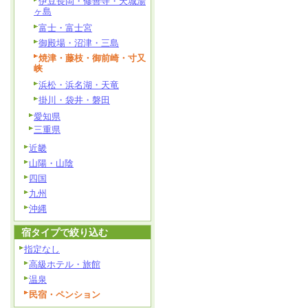
伊豆長岡・修善寺・天城湯
ヶ島
富士・富士宮
御殿場・沼津・三島
焼津・藤枝・御前崎・寸又
峡
浜松・浜名湖・天竜
掛川・袋井・磐田
愛知県
三重県
近畿
山陽・山陰
四国
九州
沖縄
宿タイプで絞り込む
指定なし
高級ホテル・旅館
温泉
民宿・ペンション