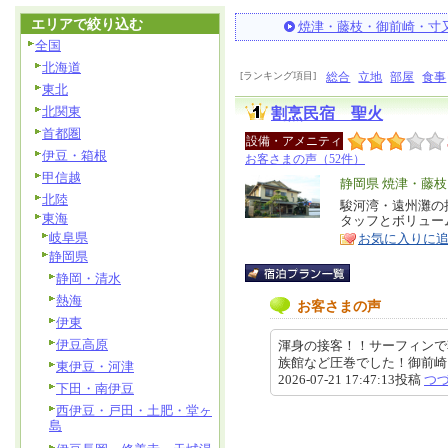
エリアで絞り込む
焼津・藤枝・御前崎・寸
全国
北海道
[ランキング項目]
総合
立地
部屋
食事
東北
北関東
割烹民宿 聖火
首都圏
設備・アメニティ
伊豆・箱根
お客さまの声（52件）
甲信越
エ
静岡県 焼津・藤
北陸
リ
駿河湾・遠州灘の
特
東海
タッフとボリュー
ア
徴
岐阜県
お気に入りに
静岡県
静岡・清水
熱海
お客さまの声
伊東
伊豆高原
渾身の接客！！サーフィンで
族館など圧巻でした！御前
東伊豆・河津
2026-07-21 17:47:13投稿
つ
下田・南伊豆
西伊豆・戸田・土肥・堂ヶ
島