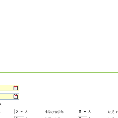
人
人
人
年
小学校低学年
幼児（