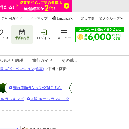
ご利用ガイド
サイトマップ
Language
楽天市場
楽天グループ
に入り
予約確認
ログイン
メニュー
ふるさと納税
旅行ガイド
その他
県 民宿・ペンション(食事)
>
下田・南伊
売れ筋順ランキングはこちら
テル ランキング
大阪 ホテル ランキング