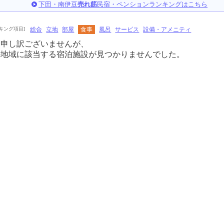
下田・南伊豆
売れ筋
民宿・ペンションランキングはこちら
キング項目]
総合
立地
部屋
食事
風呂
サービス
設備・アメニティ
に申し訳ございませんが、
の地域に該当する宿泊施設が見つかりませんでした。