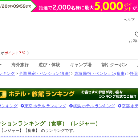
ヘルプ
お気
ー
海外旅行
遊び・体験
キャンプ場
割引クーポン
ンキング
>
全国 民宿・ペンション(食事)
>
東海 民宿・ペンション(食事)
>
静岡
 ランキング
東京 ホテル ランキング
横浜 ホテル ランキング
京都 ホ
ンションランキング（食事）（レジャー）
【レジャー】【食事】
のランキングです。