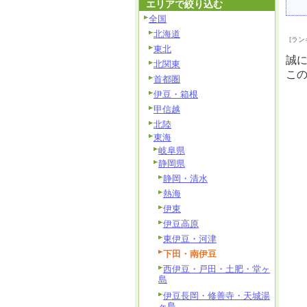
エリアで絞り込む
全国
北海道
[ラン
東北
誠
北関東
こ
首都圏
伊豆・箱根
甲信越
北陸
東海
岐阜県
静岡県
静岡・清水
熱海
伊東
伊豆高原
東伊豆・河津
下田・南伊豆
西伊豆・戸田・土肥・堂ヶ
島
伊豆長岡・修善寺・天城湯
ヶ島