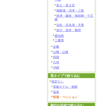
富士・富士宮
御殿場・沼津・三島
焼津・藤枝・御前崎・寸又
峡
浜松・浜名湖・天竜
掛川・袋井・磐田
愛知県
三重県
近畿
山陽・山陰
四国
九州
沖縄
宿タイプで絞り込む
指定なし
高級ホテル・旅館
温泉
民宿・ペンション
旅行の目的で絞り込む