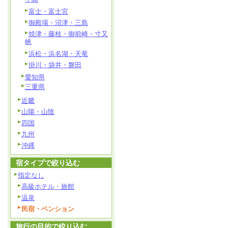
富士・富士宮
御殿場・沼津・三島
焼津・藤枝・御前崎・寸又
峡
浜松・浜名湖・天竜
掛川・袋井・磐田
愛知県
三重県
近畿
山陽・山陰
四国
九州
沖縄
宿タイプで絞り込む
指定なし
高級ホテル・旅館
温泉
民宿・ペンション
旅行の目的で絞り込む