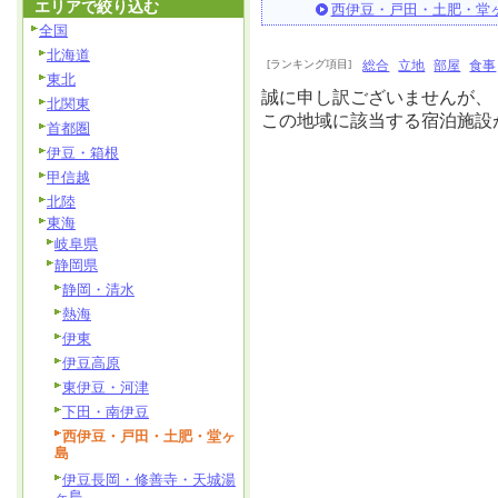
エリアで絞り込む
西伊豆・戸田・土肥・堂
全国
北海道
[ランキング項目]
総合
立地
部屋
食事
東北
誠に申し訳ございませんが、
北関東
この地域に該当する宿泊施設
首都圏
伊豆・箱根
甲信越
北陸
東海
岐阜県
静岡県
静岡・清水
熱海
伊東
伊豆高原
東伊豆・河津
下田・南伊豆
西伊豆・戸田・土肥・堂ヶ
島
伊豆長岡・修善寺・天城湯
ヶ島