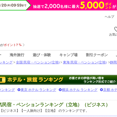
ヘルプ
お気
ー
海外旅行
遊び・体験
キャンプ場
割引クーポン
ンキング
>
全国 民宿・ペンション(立地)
>
東海 民宿・ペンション(立地)
>
静岡
 ランキング
東京 ホテル ランキング
横浜 ホテル ランキング
京都 ホ
人気民宿・ペンションランキング（立地）（ビジネス）
【ビジネス】【一人旅向け】【立地】
のランキングです。