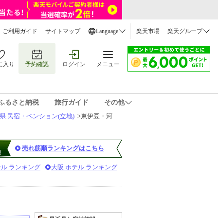
ご利用ガイド
サイトマップ
Language
楽天市場
楽天グループ
に入り
予約確認
ログイン
メニュー
ふるさと納税
旅行ガイド
その他
県 民宿・ペンション(立地)
>
東伊豆・河
売れ筋順ランキングはこちら
テル ランキング
大阪 ホテル ランキング