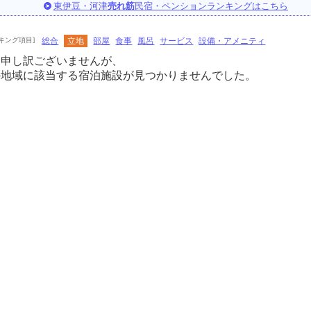
東伊豆・河津
売れ筋
民宿・ペンションランキングはこちら
キング項目]
総合
立地
部屋
食事
風呂
サービス
設備・アメニティ
に申し訳ございませんが、
の地域に該当する宿泊施設が見つかりませんでした。