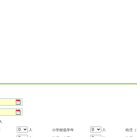
人
人
人
年
小学校低学年
幼児（