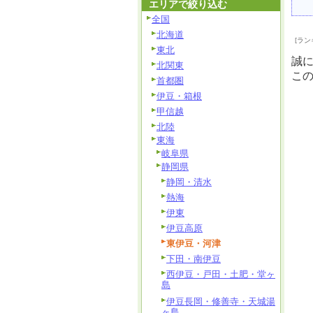
エリアで絞り込む
全国
北海道
[ラン
東北
誠
北関東
こ
首都圏
伊豆・箱根
甲信越
北陸
東海
岐阜県
静岡県
静岡・清水
熱海
伊東
伊豆高原
東伊豆・河津
下田・南伊豆
西伊豆・戸田・土肥・堂ヶ
島
伊豆長岡・修善寺・天城湯
ヶ島