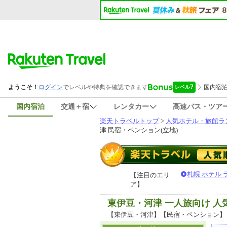
国内宿泊
交通＋宿
レンタカー
高速バス・ツア
楽天トラベルトップ
>
人気ホテル・旅館ラ
津 民宿・ペンション(立地)
札幌 ホテル
【注目のエリ
ア】
東伊豆・河津 一人旅向け 
【東伊豆・河津】【民宿・ペンション】