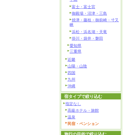
富士・富士宮
御殿場・沼津・三島
焼津・藤枝・御前崎・寸又
峡
浜松・浜名湖・天竜
掛川・袋井・磐田
愛知県
三重県
近畿
山陽・山陰
四国
九州
沖縄
宿タイプで絞り込む
指定なし
高級ホテル・旅館
温泉
民宿・ペンション
旅行の目的で絞り込む