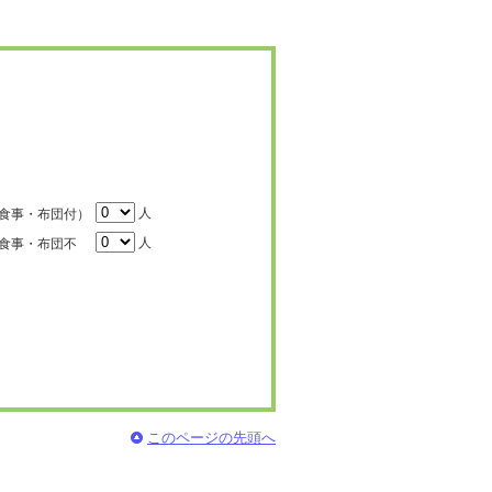
人
食事・布団付）
人
食事・布団不
このページの先頭へ