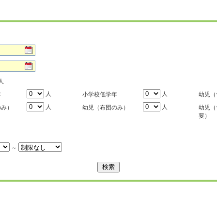
人
人
人
年
小学校低学年
幼児（
人
人
のみ）
幼児（布団のみ）
幼児（
要）
～