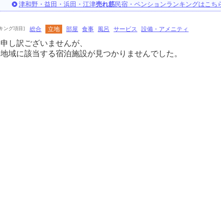
津和野・益田・浜田・江津
売れ筋
民宿・ペンションランキングはこち
キング項目]
総合
立地
部屋
食事
風呂
サービス
設備・アメニティ
に申し訳ございませんが、
の地域に該当する宿泊施設が見つかりませんでした。