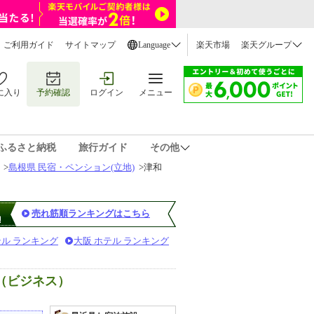
ご利用ガイド
サイトマップ
Language
楽天市場
楽天グループ
に入り
予約確認
ログイン
メニュー
ふるさと納税
旅行ガイド
その他
>
島根県 民宿・ペンション(立地)
>
津和
売れ筋順ランキングはこちら
テル ランキング
大阪 ホテル ランキング
（ビジネス）