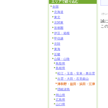
エリアで絞り込む
全国
北海道
[ラン
東北
誠
北関東
こ
首都圏
伊豆・箱根
甲信越
北陸
東海
近畿
山陽・山陰
鳥取県
島根県
松江・玉造・安来・奥出雲
出雲・大田・石見銀山
津和野・益田・浜田・江津
隠岐諸島
岡山県
広島県
山口県