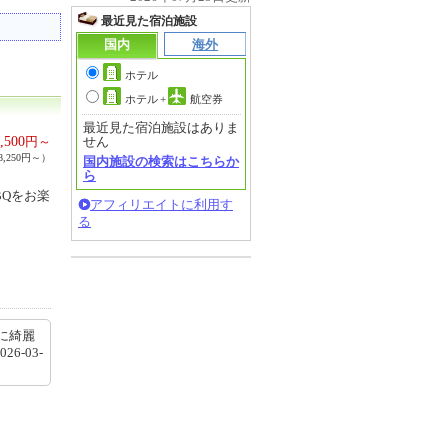
最近見た宿泊施設
国内
海外
ホテル
ホテル
+
航空券
最近見た宿泊施設はありま
,500
円～
せん
,250円～）
国内施設の検索はこちらか
ら
BQをお楽
アフィリエイトに利用す
る
に綺麗
-03-