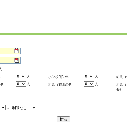
人
人
人
年
小学校低学年
幼児（
人
人
のみ）
幼児（布団のみ）
幼児（
要）
～