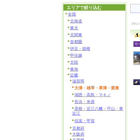
エリアで絞り込む
全国
北海道
[ラン
東北
北関東
首都圏
サ
伊豆・箱根
甲信越
北陸
東海
近畿
滋賀県
大津・雄琴・草津・栗東
湖西・高島・マキノ
長浜・米原
彦根・近江八幡・守山・東
近江
信楽・甲賀
京都府
大阪府