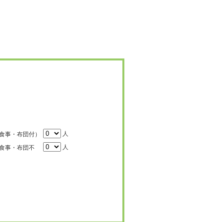
人
食事・布団付）
人
食事・布団不