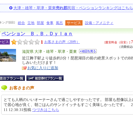
大津・雄琴・草津・栗東
売れ筋
民宿・ペンションランキングはこちら
キング項目]
総合
立地
部屋
食事
風呂
サービス
設備・アメニティ
ペンション Ｂ．Ｂ．Ｄｙｌａｎ
1
7
ービス
お客さまの声（28件）
[最安料金（目安）]
（消費税込8
エ
滋賀県 大津・雄琴・草津・栗東
リ
近江舞子駅より徒歩約3分！琵琶湖目の前の絶景スポットでのB
特
しみいただけます！
ア
徴
お気に入りに追加
お客さまの声
とても人柄のいいオーナーさんで過ごしやすかったです。 部屋も想像以上
で居心地が良く、朝ごはんのサンドイッチもすごく美味しかったです。 2026
11 12:38:31投稿
つづきはこちら