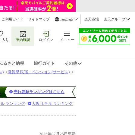
ご利用ガイド
サイトマップ
Language
楽天市場
楽天グループ
に入り
予約確認
ログイン
メニュー
ふるさと納税
旅行ガイド
その他
ス)
>
滋賀県 民宿・ペンション(サービス)
>
売れ筋順ランキングはこちら
テル ランキング
大阪 ホテル ランキング
）
2026年07月25日更新