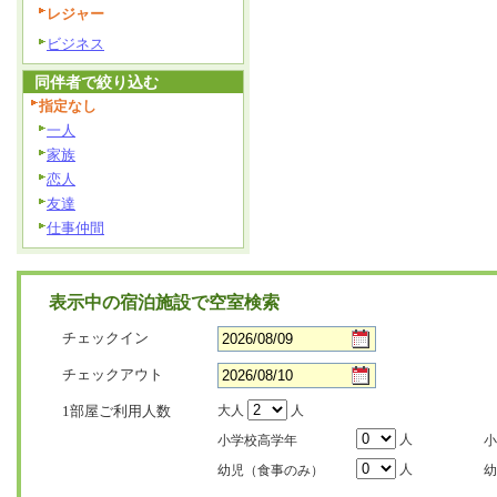
レジャー
ビジネス
同伴者で絞り込む
指定なし
一人
家族
恋人
友達
仕事仲間
表示中の宿泊施設で空室検索
チェックイン
チェックアウト
1部屋ご利用人数
大人
人
人
小学校高学年
小
人
幼児（食事のみ）
幼