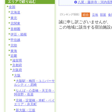
エリアで絞り込む
八尾・藤井寺・河内長
全国
北海道
[ランキング項目]
総合
立地
部屋
食
東北
誠に申し訳ございませんが、
北関東
この地域に該当する宿泊施設
首都圏
伊豆・箱根
甲信越
北陸
東海
近畿
滋賀県
京都府
大阪府
大阪
大阪駅・梅田・ユニバーサ
ルシティ・尼崎
なんば・心斎橋・天王寺・
阿倍野・長居
京橋・淀屋橋・本町・ベイ
エリア・弁天町
新大阪・江坂