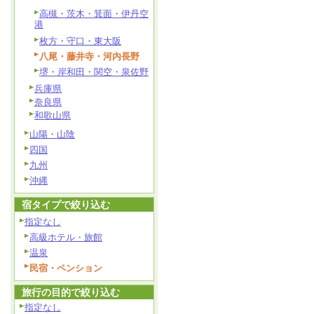
高槻・茨木・箕面・伊丹空
港
枚方・守口・東大阪
八尾・藤井寺・河内長野
堺・岸和田・関空・泉佐野
兵庫県
奈良県
和歌山県
山陽・山陰
四国
九州
沖縄
宿タイプで絞り込む
指定なし
高級ホテル・旅館
温泉
民宿・ペンション
旅行の目的で絞り込む
指定なし