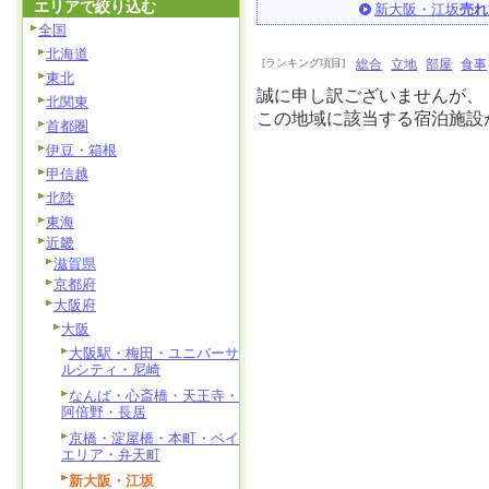
エリアで絞り込む
新大阪・江坂
売れ
全国
北海道
[ランキング項目]
総合
立地
部屋
食事
東北
誠に申し訳ございませんが、
北関東
この地域に該当する宿泊施設
首都圏
伊豆・箱根
甲信越
北陸
東海
近畿
滋賀県
京都府
大阪府
大阪
大阪駅・梅田・ユニバーサ
ルシティ・尼崎
なんば・心斎橋・天王寺・
阿倍野・長居
京橋・淀屋橋・本町・ベイ
エリア・弁天町
新大阪・江坂