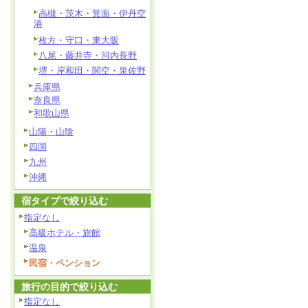
高槻・茨木・箕面・伊丹空
港
枚方・守口・東大阪
八尾・藤井寺・河内長野
堺・岸和田・関空・泉佐野
兵庫県
奈良県
和歌山県
山陽・山陰
四国
九州
沖縄
宿タイプで絞り込む
指定なし
高級ホテル・旅館
温泉
民宿・ペンション
旅行の目的で絞り込む
指定なし