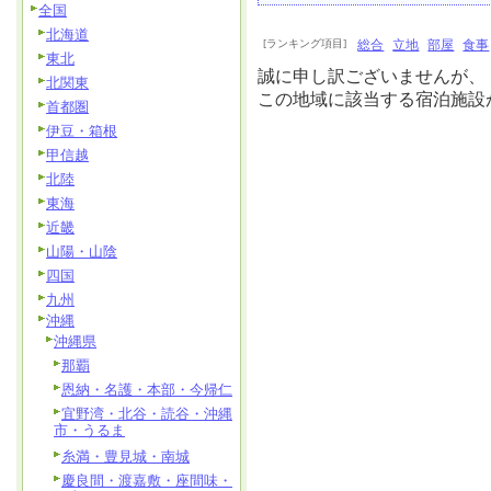
全国
北海道
[ランキング項目]
総合
立地
部屋
食事
東北
誠に申し訳ございませんが、
北関東
この地域に該当する宿泊施設
首都圏
伊豆・箱根
甲信越
北陸
東海
近畿
山陽・山陰
四国
九州
沖縄
沖縄県
那覇
恩納・名護・本部・今帰仁
宜野湾・北谷・読谷・沖縄
市・うるま
糸満・豊見城・南城
慶良間・渡嘉敷・座間味・