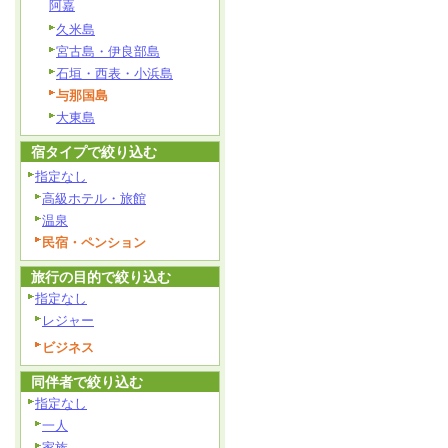
阿嘉
久米島
宮古島・伊良部島
石垣・西表・小浜島
与那国島
大東島
宿タイプで絞り込む
指定なし
高級ホテル・旅館
温泉
民宿・ペンション
旅行の目的で絞り込む
指定なし
レジャー
ビジネス
同伴者で絞り込む
指定なし
一人
家族