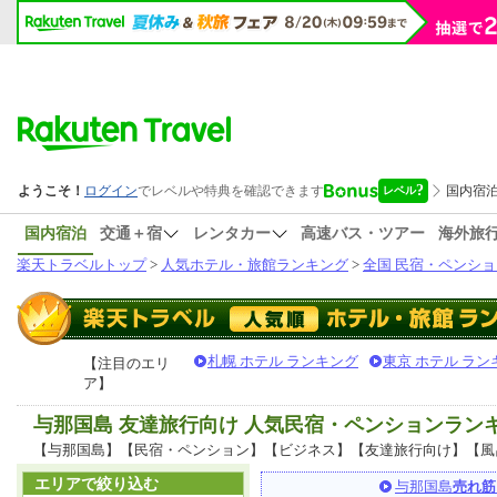
国内宿泊
交通＋宿
レンタカー
高速バス・ツアー
海外旅
楽天トラベルトップ
>
人気ホテル・旅館ランキング
>
全国 民宿・ペンショ
札幌 ホテル ランキング
東京 ホテル ラン
【注目のエリ
ア】
与那国島 友達旅行向け 人気民宿・ペンションラン
【与那国島】【民宿・ペンション】【ビジネス】【友達旅行向け】【風
エリアで絞り込む
与那国島
売れ筋