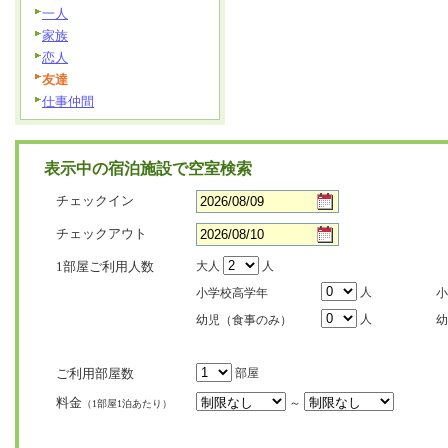
一人
家族
恋人
友達
仕事仲間
表示中の宿泊施設で空室検索
チェックイン
チェックアウト
1部屋ご利用人数
大人
人
人
小学校高学年
小
人
幼児（食事のみ）
幼
ご利用部屋数
部屋
料金
～
（1部屋1泊あたり）