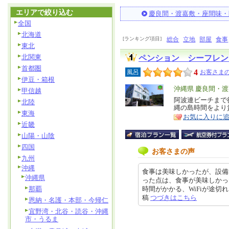
エリアで絞り込む
慶良間・渡嘉敷・座間味・
全国
北海道
[ランキング項目]
総合
立地
部屋
食事
東北
北関東
ペンション シーフレン
首都圏
4
風呂
お客さまの
伊豆・箱根
エ
沖縄県 慶良間・
甲信越
リ
阿波連ビーチまで徒
特
北陸
縄の島時間をより
ア
徴
東海
お気に入りに
近畿
山陽・山陰
四国
お客さまの声
九州
沖縄
食事は美味しかったが、設備
沖縄県
った点は、食事が美味しかっ
那覇
時間がかかる、WiFiが途切れる、
稿
つづきはこちら
恩納・名護・本部・今帰仁
宜野湾・北谷・読谷・沖縄
市・うるま