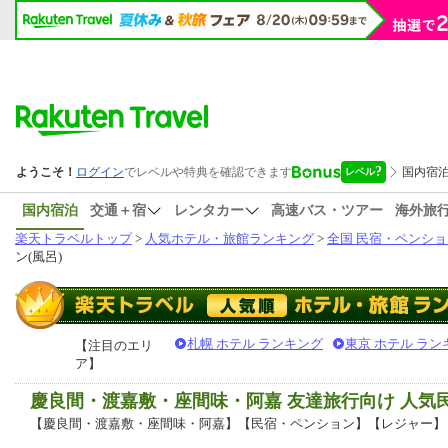
国内宿泊
交通＋宿
レンタカー
高速バス・ツアー
海外旅
楽天トラベルトップ
>
人気ホテル・旅館ランキング
>
全国 民宿・ペンショ
ン(風呂)
札幌 ホテル ランキング
東京 ホテル ラン
【注目のエリ
ア】
慶良間・渡嘉敷・座間味・阿嘉 友達旅行向け 人
【慶良間・渡嘉敷・座間味・阿嘉】【民宿・ペンション】【レジャー】