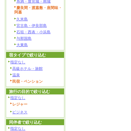
糸満・豊見城・南城
慶良間・渡嘉敷・座間味・
阿嘉
久米島
宮古島・伊良部島
石垣・西表・小浜島
与那国島
大東島
宿タイプで絞り込む
指定なし
高級ホテル・旅館
温泉
民宿・ペンション
旅行の目的で絞り込む
指定なし
レジャー
ビジネス
同伴者で絞り込む
指定なし