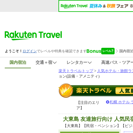
国内宿泊
交通＋宿
レンタカー
高速バス・ツア
楽天トラベルトップ
>
人気ホテル・旅館ラ
ョン(設備・アメニティ)
札幌 ホテル
【注目のエリ
ア】
大東島 友達旅行向け 人気
【大東島】【民宿・ペンション】【ビジ