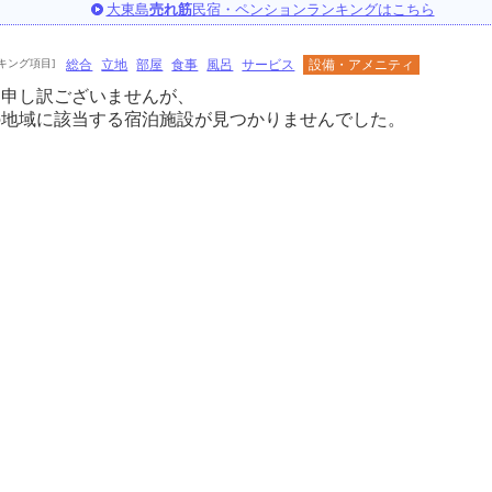
大東島
売れ筋
民宿・ペンションランキングはこちら
キング項目]
総合
立地
部屋
食事
風呂
サービス
設備・アメニティ
に申し訳ございませんが、
の地域に該当する宿泊施設が見つかりませんでした。