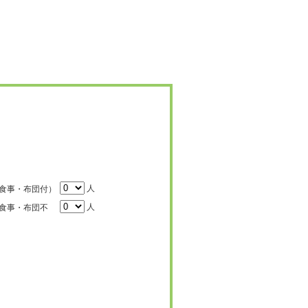
人
食事・布団付）
人
食事・布団不