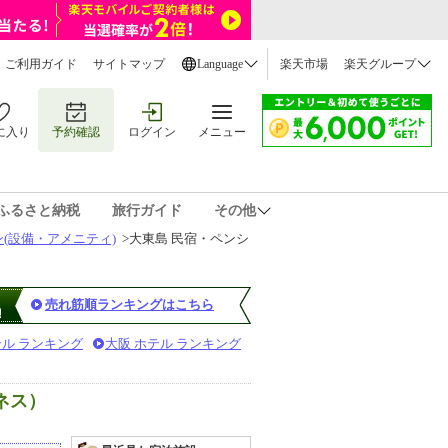
ご利用ガイド
サイトマップ
Language
楽天市場
楽天グループ
に入り
予約確認
ログイン
メニュー
ふるさと納税
旅行ガイド
その他
(設備・アメニティ)
>
大東島 民宿・ペンシ
売れ筋順ランキングはこちら
テル ランキング
大阪 ホテル ランキング
ネス）