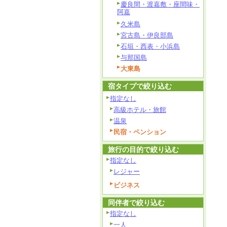
慶良間・渡嘉敷・座間味・
阿嘉
久米島
宮古島・伊良部島
石垣・西表・小浜島
与那国島
大東島
宿タイプで絞り込む
指定なし
高級ホテル・旅館
温泉
民宿・ペンション
旅行の目的で絞り込む
指定なし
レジャー
ビジネス
同伴者で絞り込む
指定なし
一人