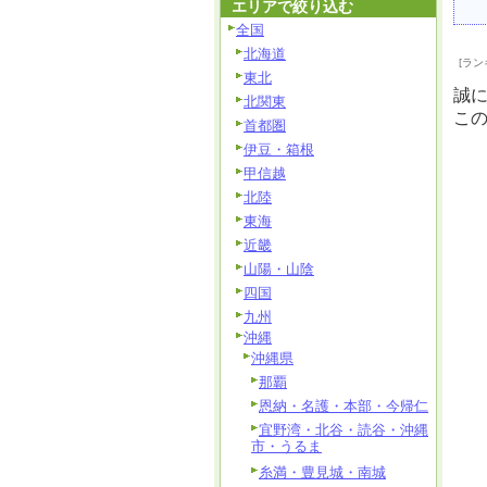
エリアで絞り込む
全国
北海道
[ラン
東北
誠
北関東
こ
首都圏
伊豆・箱根
甲信越
北陸
東海
近畿
山陽・山陰
四国
九州
沖縄
沖縄県
那覇
恩納・名護・本部・今帰仁
宜野湾・北谷・読谷・沖縄
市・うるま
糸満・豊見城・南城