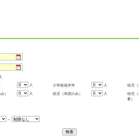
人
人
人
年
小学校低学年
幼児（
人
人
のみ）
幼児（布団のみ）
幼児（
要）
～