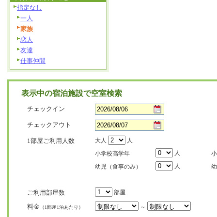
指定なし
一人
家族
恋人
友達
仕事仲間
表示中の宿泊施設で空室検索
チェックイン
チェックアウト
1部屋ご利用人数
大人
人
人
小学校高学年
小
人
幼児（食事のみ）
幼
ご利用部屋数
部屋
料金
～
（1部屋1泊あたり）