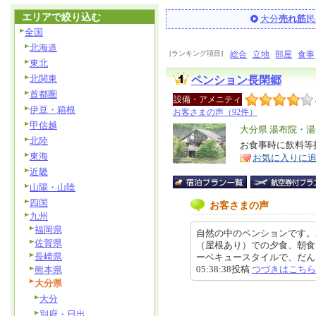
エリアで絞り込む
大分
売れ筋
民
全国
北海道
[ランキング項目]
総合
立地
部屋
食事
東北
北関東
ペンション長閑郷
首都圏
設備・アメニティ
伊豆・箱根
お客さまの声（92件）
甲信越
エ
大分県 湯布院・湯
北陸
リ
お食事時に飲料等
特
東海
お気に入りに
ア
徴
近畿
山陽・山陰
四国
お客さまの声
九州
福岡県
自然の中のペンションです。
佐賀県
（屋根あり）での夕食、朝食
長崎県
ーベキュースタイルで、だんご
05:38:38投稿
つづきはこちら
熊本県
大分県
大分
別府・日出