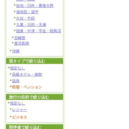
佐伯・臼杵・豊後大野
湯布院・湯平
久住・竹田
九重・日田・天瀬
国東・中津・宇佐・耶馬渓
宮崎県
鹿児島県
沖縄
宿タイプで絞り込む
指定なし
高級ホテル・旅館
温泉
民宿・ペンション
旅行の目的で絞り込む
指定なし
レジャー
ビジネス
同伴者で絞り込む