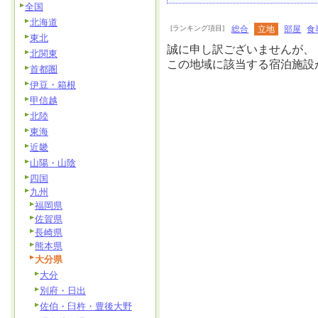
全国
北海道
[ランキング項目]
総合
立地
部屋
食
東北
誠に申し訳ございませんが、
北関東
この地域に該当する宿泊施設
首都圏
伊豆・箱根
甲信越
北陸
東海
近畿
山陽・山陰
四国
九州
福岡県
佐賀県
長崎県
熊本県
大分県
大分
別府・日出
佐伯・臼杵・豊後大野