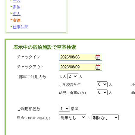
一人
家族
恋人
友達
仕事仲間
表示中の宿泊施設で空室検索
チェックイン
チェックアウト
1部屋ご利用人数
大人
人
人
小学校高学年
小
人
幼児（食事のみ）
幼
ご利用部屋数
部屋
料金
～
（1部屋1泊あたり）