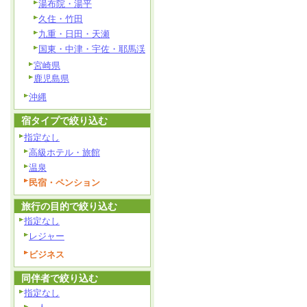
湯布院・湯平
久住・竹田
九重・日田・天瀬
国東・中津・宇佐・耶馬渓
宮崎県
鹿児島県
沖縄
宿タイプで絞り込む
指定なし
高級ホテル・旅館
温泉
民宿・ペンション
旅行の目的で絞り込む
指定なし
レジャー
ビジネス
同伴者で絞り込む
指定なし