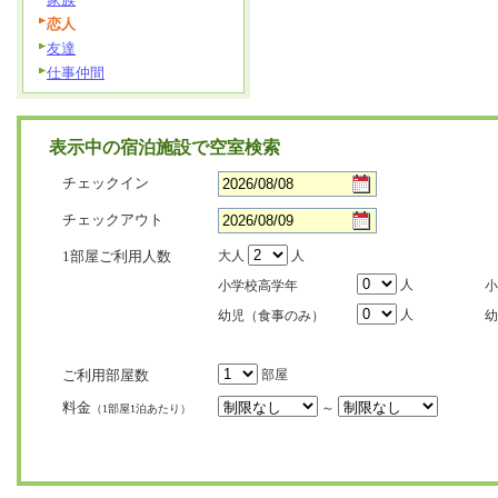
恋人
友達
仕事仲間
表示中の宿泊施設で空室検索
チェックイン
チェックアウト
1部屋ご利用人数
大人
人
人
小学校高学年
小
人
幼児（食事のみ）
幼
ご利用部屋数
部屋
料金
～
（1部屋1泊あたり）