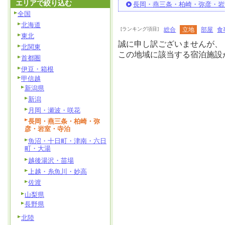
エリアで絞り込む
長岡・燕三条・柏崎・弥彦・岩
全国
北海道
[ランキング項目]
総合
立地
部屋
食
東北
誠に申し訳ございませんが、
北関東
この地域に該当する宿泊施設
首都圏
伊豆・箱根
甲信越
新潟県
新潟
月岡・瀬波・咲花
長岡・燕三条・柏崎・弥
彦・岩室・寺泊
魚沼・十日町・津南・六日
町・大湯
越後湯沢・苗場
上越・糸魚川・妙高
佐渡
山梨県
長野県
北陸