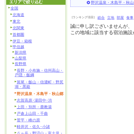
エリアで絞り込む
野沢温泉・木島平・秋山
全国
北海道
[ランキング項目]
総合
立地
部屋
食事
東北
誠に申し訳ございませんが、
北関東
この地域に該当する宿泊施設
首都圏
伊豆・箱根
甲信越
新潟県
山梨県
長野県
長野・小布施・信州高山・
戸隠・飯綱
斑尾・飯山・信濃町・野尻
湖・黒姫
野沢温泉・木島平・秋山郷
志賀高原･湯田中･渋
上田・別所・鹿教湯
戸倉上山田・千曲
菅平・峰の原
軽井沢・佐久･小諸
八ヶ岳・野辺山・富士見・