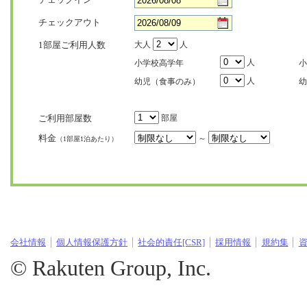
チェックアウト
1部屋ご利用人数
大人
人
人
小学校高学年
小
人
幼児（食事のみ）
幼
ご利用部屋数
部屋
料金
～
（1部屋1泊あたり）
会社情報
個人情報保護方針
社会的責任[CSR]
採用情報
規約集
© Rakuten Group, Inc.