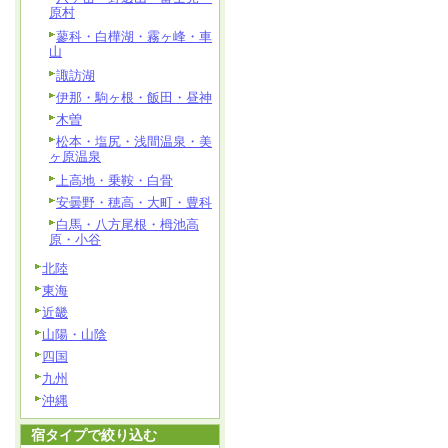
原村
蓼科・白樺湖・霧ヶ峰・車
山
諏訪湖
伊那・駒ヶ根・飯田・昼神
木曽
松本・塩尻・浅間温泉・美
ヶ原温泉
上高地・乗鞍・白骨
安曇野・穂高・大町・豊科
白馬・八方尾根・栂池高
原・小谷
北陸
東海
近畿
山陽・山陰
四国
九州
沖縄
宿タイプで絞り込む