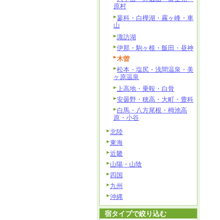
原村
蓼科・白樺湖・霧ヶ峰・車
山
諏訪湖
伊那・駒ヶ根・飯田・昼神
木曽
松本・塩尻・浅間温泉・美
ヶ原温泉
上高地・乗鞍・白骨
安曇野・穂高・大町・豊科
白馬・八方尾根・栂池高
原・小谷
北陸
東海
近畿
山陽・山陰
四国
九州
沖縄
宿タイプで絞り込む