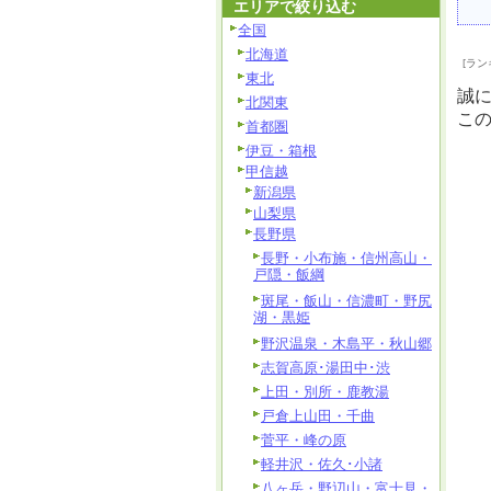
エリアで絞り込む
全国
北海道
[ラン
東北
誠
北関東
こ
首都圏
伊豆・箱根
甲信越
新潟県
山梨県
長野県
長野・小布施・信州高山・
戸隠・飯綱
斑尾・飯山・信濃町・野尻
湖・黒姫
野沢温泉・木島平・秋山郷
志賀高原･湯田中･渋
上田・別所・鹿教湯
戸倉上山田・千曲
菅平・峰の原
軽井沢・佐久･小諸
八ヶ岳・野辺山・富士見・