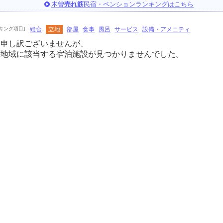
木曽
売れ筋
民宿・ペンションランキングはこちら
キング項目]
総合
立地
部屋
食事
風呂
サービス
設備・アメニティ
に申し訳ございませんが、
の地域に該当する宿泊施設が見つかりませんでした。