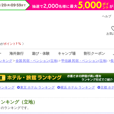
ヘルプ
お気
ー
海外旅行
遊び・体験
キャンプ場
割引クーポン
ンキング
>
全国 民宿・ペンション(立地)
>
甲信越 民宿・ペンション(立地)
>
長
 ランキング
東京 ホテル ランキング
横浜 ホテル ランキング
京都 ホ
ランキング（立地）
のランキングです。