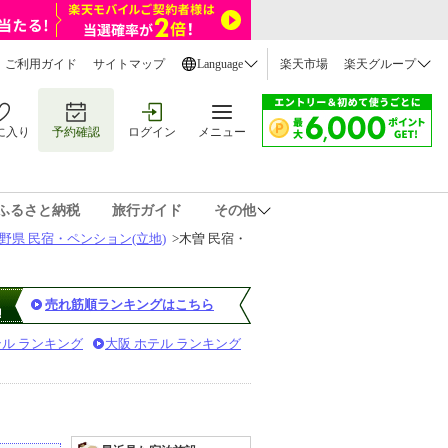
ご利用ガイド
サイトマップ
Language
楽天市場
楽天グループ
に入り
予約確認
ログイン
メニュー
ふるさと納税
旅行ガイド
その他
野県 民宿・ペンション(立地)
>
木曽 民宿・
売れ筋順ランキングはこちら
テル ランキング
大阪 ホテル ランキング