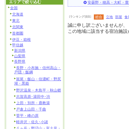
エリアで絞り込む
安曇野・穂高・大町・豊
全国
北海道
[ランキング項目]
総合
立地
部屋
食
東北
誠に申し訳ございませんが、
北関東
この地域に該当する宿泊施設
首都圏
伊豆・箱根
甲信越
新潟県
山梨県
長野県
長野・小布施・信州高山・
戸隠・飯綱
斑尾・飯山・信濃町・野尻
湖・黒姫
野沢温泉・木島平・秋山郷
志賀高原･湯田中･渋
上田・別所・鹿教湯
戸倉上山田・千曲
菅平・峰の原
軽井沢・佐久･小諸
八ヶ岳・野辺山・富士見・