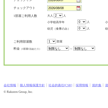
チェックアウト
1部屋ご利用人数
大人
人
人
小学校高学年
小
人
幼児（食事のみ）
幼
ご利用部屋数
部屋
料金
～
（1部屋1泊あたり）
会社情報
個人情報保護方針
社会的責任[CSR]
採用情報
規約集
© Rakuten Group, Inc.