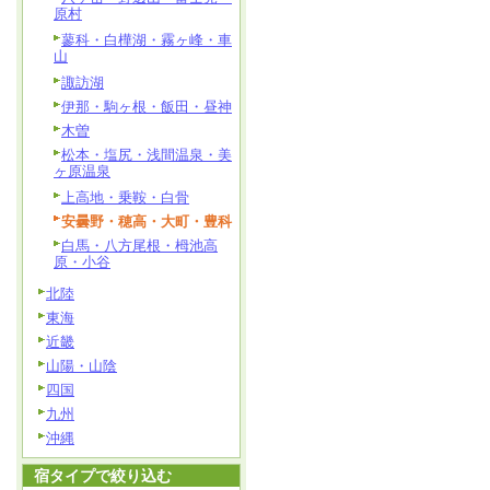
原村
蓼科・白樺湖・霧ヶ峰・車
山
諏訪湖
伊那・駒ヶ根・飯田・昼神
木曽
松本・塩尻・浅間温泉・美
ヶ原温泉
上高地・乗鞍・白骨
安曇野・穂高・大町・豊科
白馬・八方尾根・栂池高
原・小谷
北陸
東海
近畿
山陽・山陰
四国
九州
沖縄
宿タイプで絞り込む