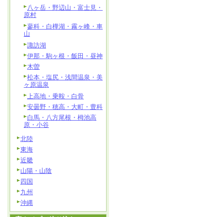
八ヶ岳・野辺山・富士見・
原村
蓼科・白樺湖・霧ヶ峰・車
山
諏訪湖
伊那・駒ヶ根・飯田・昼神
木曽
松本・塩尻・浅間温泉・美
ヶ原温泉
上高地・乗鞍・白骨
安曇野・穂高・大町・豊科
白馬・八方尾根・栂池高
原・小谷
北陸
東海
近畿
山陽・山陰
四国
九州
沖縄