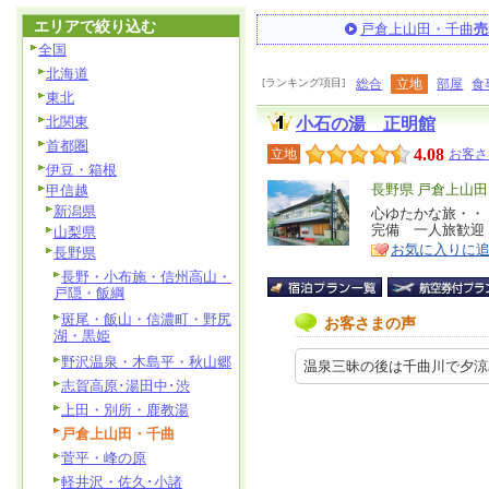
エリアで絞り込む
戸倉上山田・千曲
売
全国
北海道
[ランキング項目]
総合
立地
部屋
食
東北
北関東
小石の湯 正明館
首都圏
4.08
立地
お客さ
伊豆・箱根
エ
長野県 戸倉上山
甲信越
新潟県
リ
心ゆたかな旅・・
特
完備 一人旅歓迎
山梨県
ア
徴
お気に入りに
長野県
長野・小布施・信州高山・
戸隠・飯綱
斑尾・飯山・信濃町・野尻
お客さまの声
湖・黒姫
野沢温泉・木島平・秋山郷
温泉三昧の後は千曲川で夕涼み 20
志賀高原･湯田中･渋
上田・別所・鹿教湯
戸倉上山田・千曲
菅平・峰の原
軽井沢・佐久･小諸