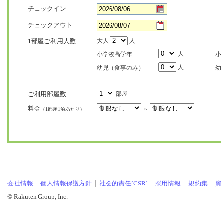
チェックイン
チェックアウト
1部屋ご利用人数
大人
人
人
小学校高学年
小
人
幼児（食事のみ）
幼
ご利用部屋数
部屋
料金
～
（1部屋1泊あたり）
会社情報
個人情報保護方針
社会的責任[CSR]
採用情報
規約集
© Rakuten Group, Inc.