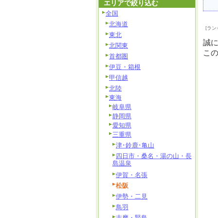
エリアで絞り込む
全国
北海道
[ラン
東北
誠
北関東
こ
首都圏
伊豆・箱根
甲信越
北陸
東海
岐阜県
静岡県
愛知県
三重県
津･鈴鹿･亀山
四日市・桑名・湯の山・長
島温泉
伊賀・名張
松阪
伊勢・二見
鳥羽
志摩・賢島