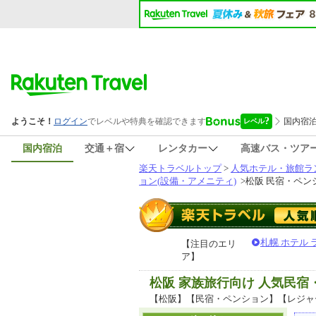
国内宿泊
交通＋宿
レンタカー
高速バス・ツア
楽天トラベルトップ
>
人気ホテル・旅館ラ
ョン(設備・アメニティ)
>
松阪 民宿・ペン
札幌 ホテル
【注目のエリ
ア】
松阪 家族旅行向け 人気民
【松阪】【民宿・ペンション】【レジャ