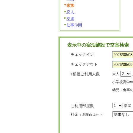
家族
恋人
友達
仕事仲間
表示中の宿泊施設で空室検索
チェックイン
チェックアウト
1部屋ご利用人数
大人
小学校高学
幼児（食事
ご利用部屋数
部屋
料金
（1部屋1泊あたり）