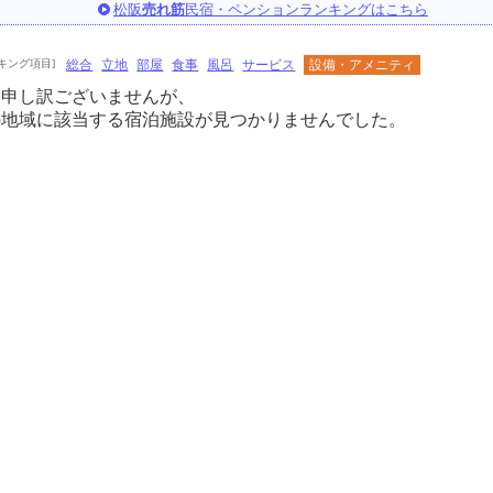
松阪
売れ筋
民宿・ペンションランキングはこちら
キング項目]
総合
立地
部屋
食事
風呂
サービス
設備・アメニティ
に申し訳ございませんが、
の地域に該当する宿泊施設が見つかりませんでした。