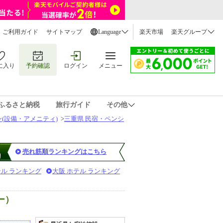
ご利用ガイド
サイトマップ
Language
楽天市場
楽天グループ
に入り
予約確認
ログイン
メニュー
ふるさと納税
旅行ガイド
その他
(設備・アメニティ)
>
三重県 民宿・ペンシ
売れ筋順ランキングはこちら
テル ランキング
大阪 ホテル ランキング
ー）