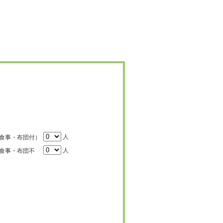
人
食事・布団付）
人
食事・布団不