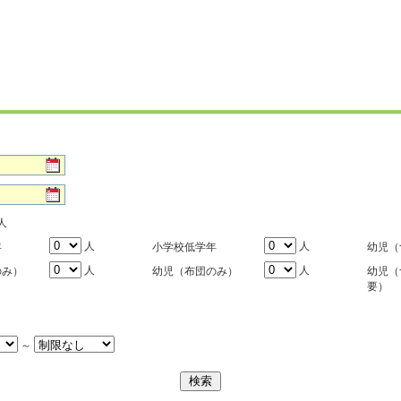
人
人
人
年
小学校低学年
幼児（
人
人
のみ）
幼児（布団のみ）
幼児（
要）
～