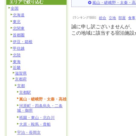
エリアで絞り込む
嵐山・嵯峨野・太秦・高
全国
北海道
[ランキング項目]
総合
立地
部屋
食事
東北
誠に申し訳ございませんが、
北関東
この地域に該当する宿泊施設
首都圏
伊豆・箱根
甲信越
北陸
東海
近畿
滋賀県
京都府
京都
京都駅
嵐山・嵯峨野・太秦・高雄
河原町・四条烏丸・二条
城・御所
祇園・東山・北白川
大原・鞍馬・貴船
宇治・長岡京