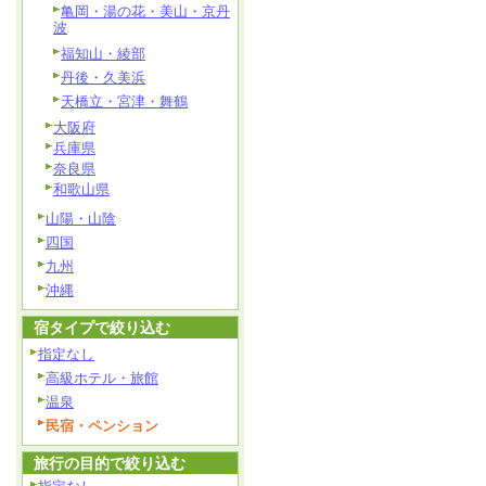
亀岡・湯の花・美山・京丹
波
福知山・綾部
丹後・久美浜
天橋立・宮津・舞鶴
大阪府
兵庫県
奈良県
和歌山県
山陽・山陰
四国
九州
沖縄
宿タイプで絞り込む
指定なし
高級ホテル・旅館
温泉
民宿・ペンション
旅行の目的で絞り込む