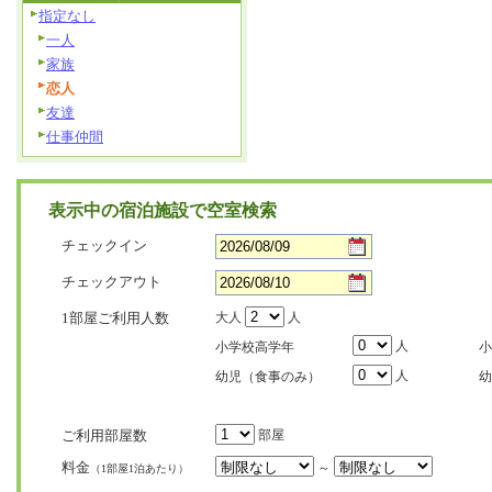
指定なし
一人
家族
恋人
友達
仕事仲間
表示中の宿泊施設で空室検索
チェックイン
チェックアウト
1部屋ご利用人数
大人
人
人
小学校高学年
小
人
幼児（食事のみ）
幼
ご利用部屋数
部屋
料金
～
（1部屋1泊あたり）