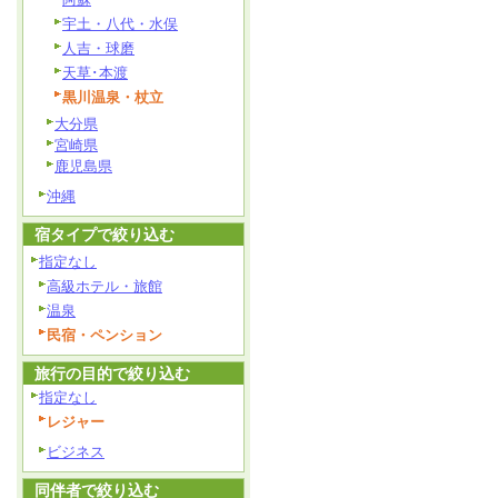
宇土・八代・水俣
人吉・球磨
天草･本渡
黒川温泉・杖立
大分県
宮崎県
鹿児島県
沖縄
宿タイプで絞り込む
指定なし
高級ホテル・旅館
温泉
民宿・ペンション
旅行の目的で絞り込む
指定なし
レジャー
ビジネス
同伴者で絞り込む