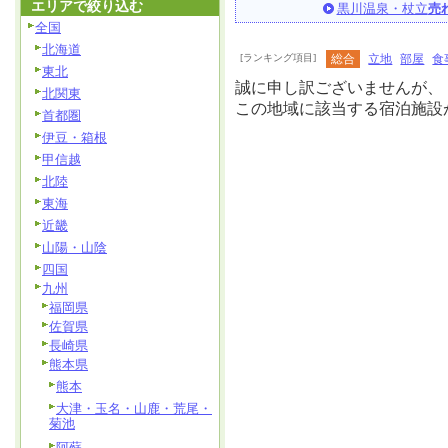
エリアで絞り込む
黒川温泉・杖立
売
全国
北海道
[ランキング項目]
総合
立地
部屋
食
東北
誠に申し訳ございませんが、
北関東
この地域に該当する宿泊施設
首都圏
伊豆・箱根
甲信越
北陸
東海
近畿
山陽・山陰
四国
九州
福岡県
佐賀県
長崎県
熊本県
熊本
大津・玉名・山鹿・荒尾・
菊池
阿蘇