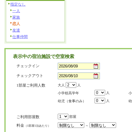
指定なし
一人
家族
恋人
友達
仕事仲間
表示中の宿泊施設で空室検索
チェックイン
チェックアウト
1部屋ご利用人数
大人
人
人
小学校高学年
小
人
幼児（食事のみ）
幼
ご利用部屋数
部屋
料金
～
（1部屋1泊あたり）