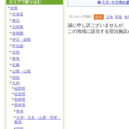
エリアで絞り込む
天草･本渡
売れ
全国
北海道
[ランキング項目]
総合
立地
部屋
食
東北
誠に申し訳ございませんが、
北関東
この地域に該当する宿泊施設
首都圏
伊豆・箱根
甲信越
北陸
東海
近畿
山陽・山陰
四国
九州
福岡県
佐賀県
長崎県
熊本県
熊本
大津・玉名・山鹿・荒尾・
菊池
阿蘇