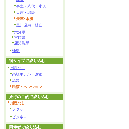
宇土・八代・水俣
人吉・球磨
天草･本渡
黒川温泉・杖立
大分県
宮崎県
鹿児島県
沖縄
宿タイプで絞り込む
指定なし
高級ホテル・旅館
温泉
民宿・ペンション
旅行の目的で絞り込む
指定なし
レジャー
ビジネス
同伴者で絞り込む