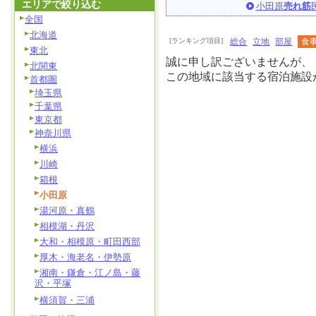
エリアで絞り込む
小田原
売れ筋
全国
北海道
[ランキング項目]
総合
立地
部屋
食
東北
誠に申し訳ございませんが、
北関東
この地域に該当する宿泊施設
首都圏
埼玉県
千葉県
東京都
神奈川県
横浜
川崎
箱根
小田原
湯河原・真鶴
相模湖・丹沢
大和・相模原・町田西部
厚木・海老名・伊勢原
湘南・鎌倉・江ノ島・藤
沢・平塚
横須賀・三浦