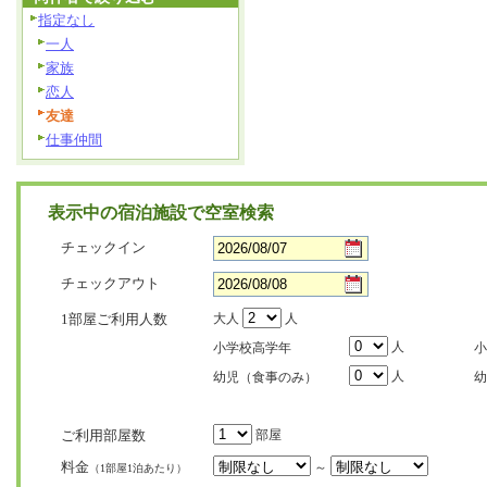
指定なし
一人
家族
恋人
友達
仕事仲間
表示中の宿泊施設で空室検索
チェックイン
チェックアウト
1部屋ご利用人数
大人
人
人
小学校高学年
小
人
幼児（食事のみ）
幼
ご利用部屋数
部屋
料金
～
（1部屋1泊あたり）