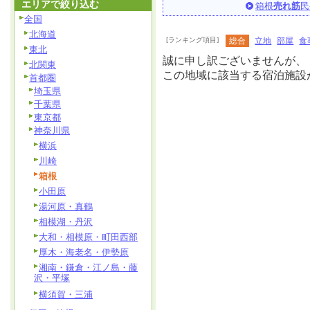
エリアで絞り込む
箱根
売れ筋
民
全国
北海道
[ランキング項目]
総合
立地
部屋
食
東北
誠に申し訳ございませんが、
北関東
この地域に該当する宿泊施設
首都圏
埼玉県
千葉県
東京都
神奈川県
横浜
川崎
箱根
小田原
湯河原・真鶴
相模湖・丹沢
大和・相模原・町田西部
厚木・海老名・伊勢原
湘南・鎌倉・江ノ島・藤
沢・平塚
横須賀・三浦