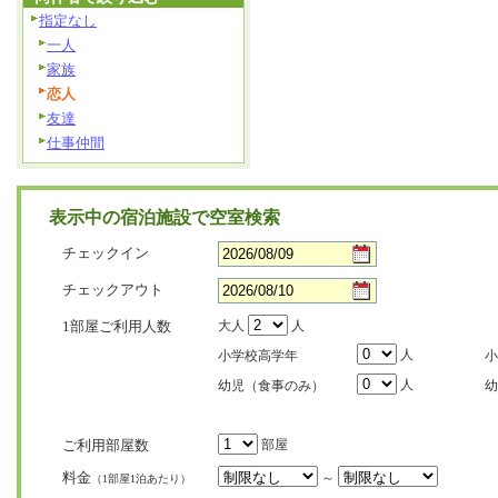
指定なし
一人
家族
恋人
友達
仕事仲間
表示中の宿泊施設で空室検索
チェックイン
チェックアウト
1部屋ご利用人数
大人
人
人
小学校高学年
小
人
幼児（食事のみ）
幼
ご利用部屋数
部屋
料金
～
（1部屋1泊あたり）