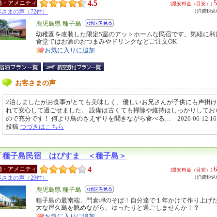
4.5
5
備・アメニティ
[最安料金（目安）]
客さまの声（72件）
（消費税込6
エ
鹿児島県 種子島
リ
幼稚園を改装した限定5室のアットホームな民宿です。気軽に利
特
食堂ではお酒のおつまみやドリンクなどご注文OK
ア
徴
お気に入りに追加
お客さまの声
2泊しましたがお食事がとても美味しく、優しいお兄さんが子供にも声掛
れて安心して過ごせました。 設備は古くても掃除や維持はしっかりしてお
ので充分です！ 何より鳥のさえずりを聞きながら食べる… 2026-06-12 16:3
投稿
つづきはこちら
種子島民宿 はぴすま ＜種子島＞
4
6
備・アメニティ
[最安料金（目安）]
客さまの声（29件）
（消費税込6
エ
鹿児島県 種子島
リ
種子島の最南端、門倉岬のそば！自分達で１年かけて作り上げ
特
大な屋久島を眺めながら、ゆったりと過ごしませんか！？
ア
徴
お気に入りに追加