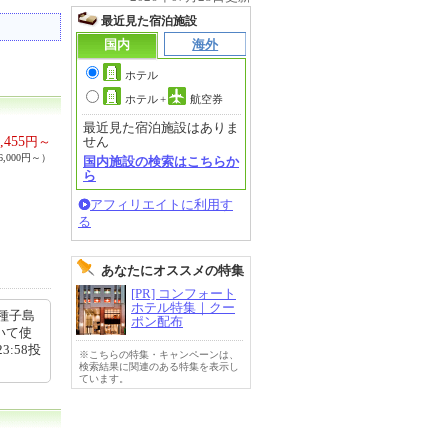
最近見た宿泊施設
国内
海外
ホテル
ホテル
+
航空券
最近見た宿泊施設はありま
,455
円～
せん
,000円～）
国内施設の検索はこちらか
ら
アフィリエイトに利用す
る
あなたにオススメの特集
[PR] コンフォート
ホテル特集｜クー
種子島
ポン配布
いて使
3:58投
※こちらの特集・キャンペーンは、
検索結果に関連のある特集を表示し
ています。