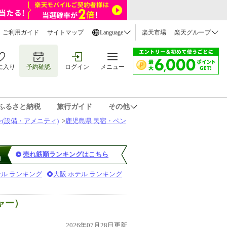
ご利用ガイド
サイトマップ
Language
楽天市場
楽天グループ
に入り
予約確認
ログイン
メニュー
ふるさと納税
旅行ガイド
その他
(設備・アメニティ)
>
鹿児島県 民宿・ペン
売れ筋順ランキングはこちら
テル ランキング
大阪 ホテル ランキング
ャー）
2026年07月28日更新