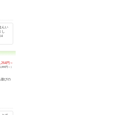
はんい
まし
14
,264
円～
,890円～）
島遊びの