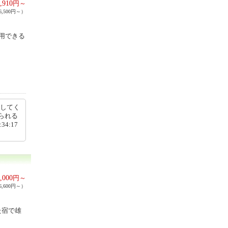
,910
円～
,500円～）
用できる
けしてく
られる
4:17
,000
円～
,600円～）
た宿で雄