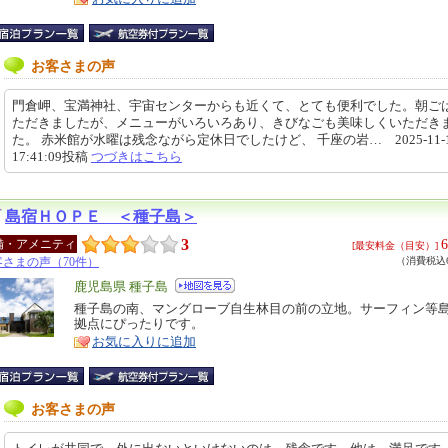
お客さまの声
門倉岬、宝満神社、宇宙センターからも近くて、とても便利でした。朝ご
ただきましたが、メニューがいろいろあり、きびなごも美味しくいただき
た。 赤米館が水曜は残念ながら定休日でしたけど、 千座の岩… 2025-11-
17:41:09投稿
つづきはこちら
島宿ＨＯＰＥ ＜種子島＞
3
6
備・アメニティ
[最安料金（目安）]
客さまの声（70件）
（消費税込6
エ
鹿児島県 種子島
リ
種子島の南、マングローブ自生林目の前の立地。サーフィン等
特
拠点にぴったりです。
ア
徴
お気に入りに追加
お客さまの声