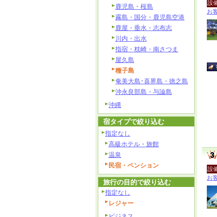
設
鹿児島・桜島
お
霧島・国分・鹿児島空港
鹿屋・垂水・志布志
川内・出水
指宿・枕崎・南さつま
屋久島
種子島
奄美大島･喜界島・徳之島
沖永良部島・与論島
沖縄
宿タイプで絞り込む
指定なし
高級ホテル・旅館
温泉
民宿・ペンション
設
お
旅行の目的で絞り込む
指定なし
レジャー
ビジネス