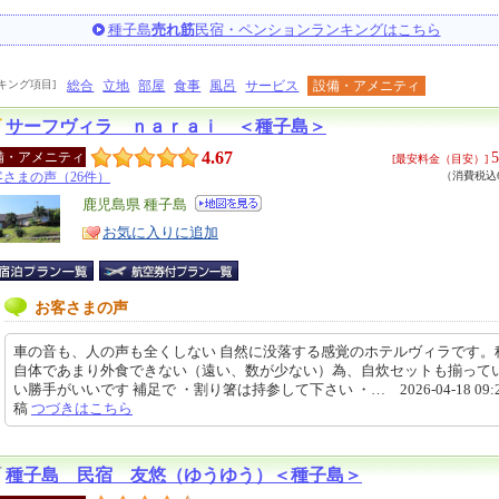
種子島
売れ筋
民宿・ペンションランキングはこちら
キング項目]
総合
立地
部屋
食事
風呂
サービス
設備・アメニティ
サーフヴィラ ｎａｒａｉ ＜種子島＞
4.67
5
備・アメニティ
[最安料金（目安）]
客さまの声（26件）
（消費税込6
エ
鹿児島県 種子島
リ
特
お気に入りに追加
ア
徴
お客さまの声
車の音も、人の声も全くしない 自然に没落する感覚のホテルヴィラです。
自体であまり外食できない（遠い、数が少ない）為、自炊セットも揃って
い勝手がいいです 補足で ・割り箸は持参して下さい ・… 2026-04-18 09:2
稿
つづきはこちら
種子島 民宿 友悠（ゆうゆう）＜種子島＞