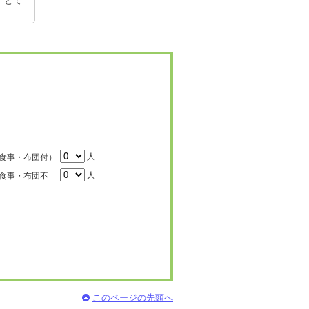
。とて
人
食事・布団付）
人
食事・布団不
このページの先頭へ