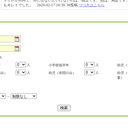
トイレが共同で、外に出ないといけないのは、残念です。他は、満足です
もキレイでした。 2026-02-17 18:36:38投稿
つづきはこちら
人
人
人
年
小学校低学年
幼児（
人
人
のみ）
幼児（布団のみ）
幼児（
要）
～