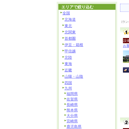
エリアで絞り込む
全国
北海道
[ラン
東北
北関東
首都圏
設
伊豆・箱根
お
甲信越
北陸
東海
近畿
山陽・山陰
四国
九州
福岡県
佐賀県
長崎県
熊本県
大分県
宮崎県
鹿児島県