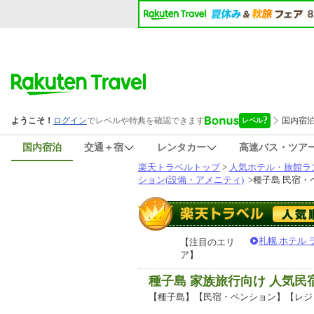
国内宿泊
交通＋宿
レンタカー
高速バス・ツア
楽天トラベルトップ
>
人気ホテル・旅館ラ
ション(設備・アメニティ)
>
種子島 民宿・
札幌 ホテル
【注目のエリ
ア】
種子島 家族旅行向け 人気
【種子島】【民宿・ペンション】【レジ