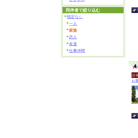
同伴者で絞り込む
指定なし
一人
家族
恋人
友達
仕事仲間
設
お