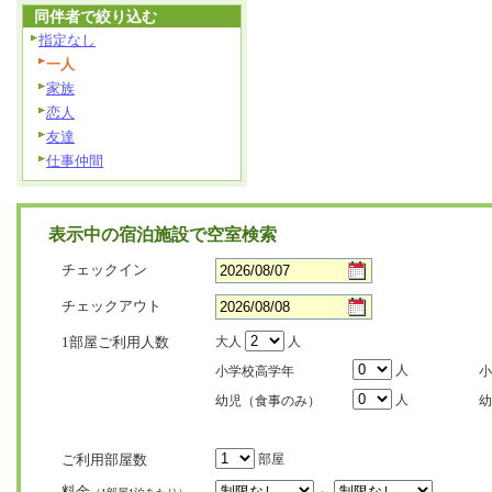
同伴者で絞り込む
指定なし
一人
家族
恋人
友達
仕事仲間
表示中の宿泊施設で空室検索
チェックイン
チェックアウト
1部屋ご利用人数
大人
人
人
小学校高学年
小
人
幼児（食事のみ）
幼
ご利用部屋数
部屋
料金