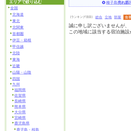
エリアで絞り込む
種子島
売れ筋
全国
北海道
[ランキング項目]
総合
立地
部屋
食
東北
誠に申し訳ございませんが、
北関東
この地域に該当する宿泊施設
首都圏
伊豆・箱根
甲信越
北陸
東海
近畿
山陽・山陰
四国
九州
福岡県
佐賀県
長崎県
熊本県
大分県
宮崎県
鹿児島県
鹿児島・桜島