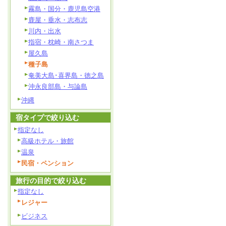
霧島・国分・鹿児島空港
鹿屋・垂水・志布志
川内・出水
指宿・枕崎・南さつま
屋久島
種子島
奄美大島･喜界島・徳之島
沖永良部島・与論島
沖縄
宿タイプで絞り込む
指定なし
高級ホテル・旅館
温泉
民宿・ペンション
旅行の目的で絞り込む
指定なし
レジャー
ビジネス