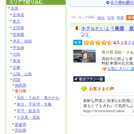
エリアで絞り込む
香川
売れ筋
民
全国
北海道
[ランキング項目]
総合
立地
部屋
食
東北
北関東
ホテルたいよう農園 屋
ン）
首都圏
伊豆・箱根
4.5
食事
お客さま
甲信越
エ
香川県 高松・さ
北陸
リ
高松中心部より車
特
東海
料駐車場90台完
ア
徴
近畿
お気に入りに
山陽・山陰
四国
徳島県
お客さまの声
香川県
高松・さぬき・東かがわ
新鮮な野菜と清潔なお部屋に
坂出・宇多津・丸亀
屋もとてもきれいで気持ち
琴平・観音寺
https://review.travel.rakut
小豆島・直島
愛媛県
高知県