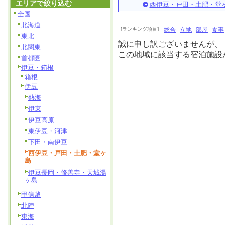
エリアで絞り込む
西伊豆・戸田・土肥・堂
全国
北海道
[ランキング項目]
総合
立地
部屋
食事
東北
誠に申し訳ございませんが、
北関東
この地域に該当する宿泊施設
首都圏
伊豆・箱根
箱根
伊豆
熱海
伊東
伊豆高原
東伊豆・河津
下田・南伊豆
西伊豆・戸田・土肥・堂ヶ
島
伊豆長岡・修善寺・天城湯
ヶ島
甲信越
北陸
東海