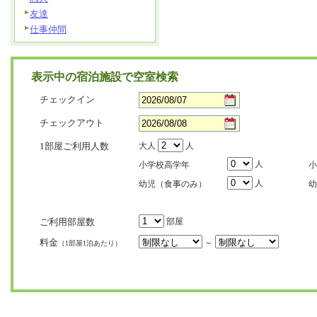
友達
仕事仲間
表示中の宿泊施設で空室検索
チェックイン
チェックアウト
1部屋ご利用人数
大人
人
人
小学校高学年
小
人
幼児（食事のみ）
幼
ご利用部屋数
部屋
料金
～
（1部屋1泊あたり）