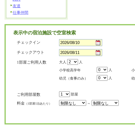
友達
仕事仲間
表示中の宿泊施設で空室検索
チェックイン
チェックアウト
1部屋ご利用人数
大人
人
人
小学校高学年
小
人
幼児（食事のみ）
幼
ご利用部屋数
部屋
料金
～
（1部屋1泊あたり）