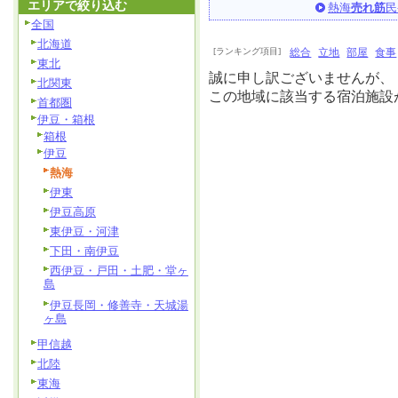
エリアで絞り込む
熱海
売れ筋
民
全国
北海道
[ランキング項目]
総合
立地
部屋
食事
東北
誠に申し訳ございませんが、
北関東
この地域に該当する宿泊施設
首都圏
伊豆・箱根
箱根
伊豆
熱海
伊東
伊豆高原
東伊豆・河津
下田・南伊豆
西伊豆・戸田・土肥・堂ヶ
島
伊豆長岡・修善寺・天城湯
ヶ島
甲信越
北陸
東海