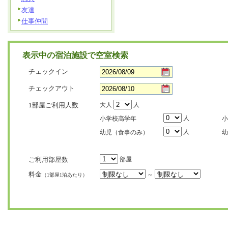
友達
仕事仲間
表示中の宿泊施設で空室検索
チェックイン
チェックアウト
1部屋ご利用人数
大人
人
人
小学校高学年
小
人
幼児（食事のみ）
幼
ご利用部屋数
部屋
料金
～
（1部屋1泊あたり）