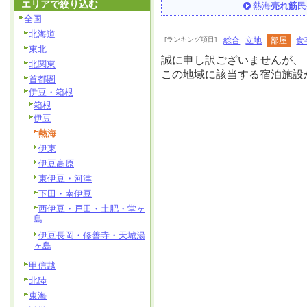
エリアで絞り込む
熱海
売れ筋
民
全国
北海道
[ランキング項目]
総合
立地
部屋
食
東北
誠に申し訳ございませんが、
北関東
この地域に該当する宿泊施設
首都圏
伊豆・箱根
箱根
伊豆
熱海
伊東
伊豆高原
東伊豆・河津
下田・南伊豆
西伊豆・戸田・土肥・堂ヶ
島
伊豆長岡・修善寺・天城湯
ヶ島
甲信越
北陸
東海