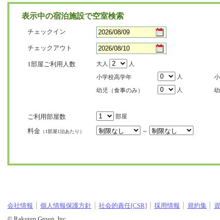
表示中の宿泊施設で空室検索
チェックイン
チェックアウト
1部屋ご利用人数
大人
人
人
小学校高学年
小
人
幼児（食事のみ）
幼
ご利用部屋数
部屋
料金
～
（1部屋1泊あたり）
会社情報
個人情報保護方針
社会的責任[CSR]
採用情報
規約集
© Rakuten Group, Inc.