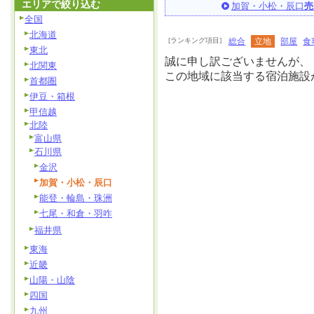
エリアで絞り込む
加賀・小松・辰口
売
全国
北海道
[ランキング項目]
総合
立地
部屋
食
東北
誠に申し訳ございませんが、
北関東
この地域に該当する宿泊施設
首都圏
伊豆・箱根
甲信越
北陸
富山県
石川県
金沢
加賀・小松・辰口
能登・輪島・珠洲
七尾・和倉・羽咋
福井県
東海
近畿
山陽・山陰
四国
九州