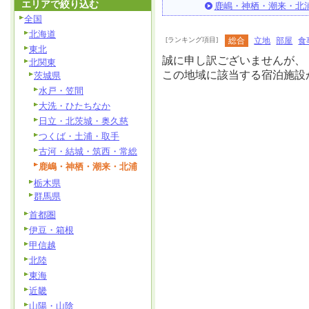
エリアで絞り込む
鹿嶋・神栖・潮来・北
全国
北海道
[ランキング項目]
総合
立地
部屋
食
東北
誠に申し訳ございませんが、
北関東
この地域に該当する宿泊施設
茨城県
水戸・笠間
大洗・ひたちなか
日立・北茨城・奥久慈
つくば・土浦・取手
古河・結城・筑西・常総
鹿嶋・神栖・潮来・北浦
栃木県
群馬県
首都圏
伊豆・箱根
甲信越
北陸
東海
近畿
山陽・山陰