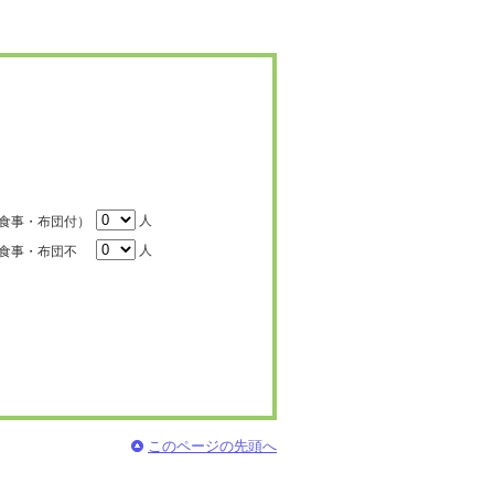
人
食事・布団付）
人
食事・布団不
このページの先頭へ