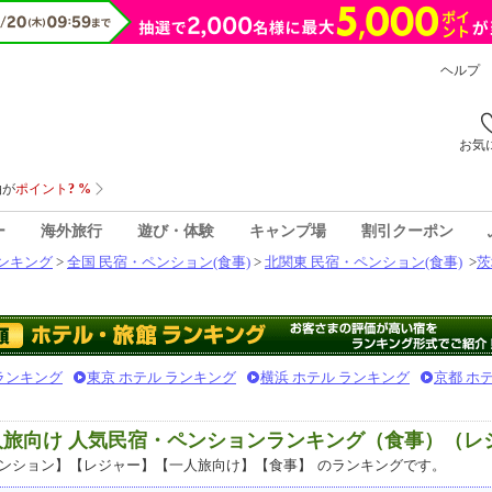
ヘルプ
お気
ー
海外旅行
遊び・体験
キャンプ場
割引クーポン
ンキング
>
全国 民宿・ペンション(食事)
>
北関東 民宿・ペンション(食事)
>
茨
 ランキング
東京 ホテル ランキング
横浜 ホテル ランキング
京都 ホ
人旅向け 人気民宿・ペンションランキング（食事）（レ
ンション】【レジャー】【一人旅向け】【食事】
のランキングです。