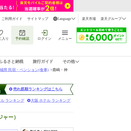
ご利用ガイド
サイトマップ
Language
楽天市場
楽天グループ
に入り
予約確認
ログイン
メニュー
ふるさと納税
旅行ガイド
その他
城県 民宿・ペンション(食事)
>
鹿嶋・神
売れ筋順ランキングはこちら
テル ランキング
大阪 ホテル ランキング
ジャー）