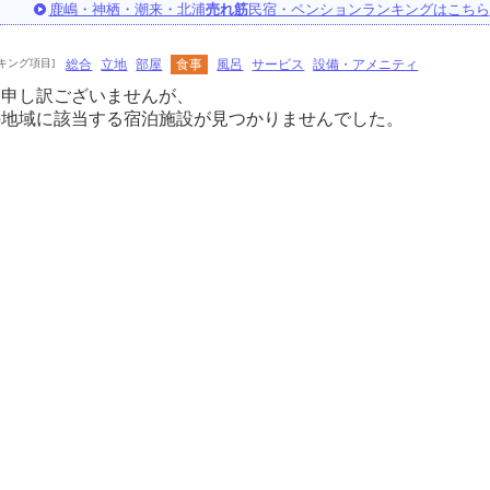
鹿嶋・神栖・潮来・北浦
売れ筋
民宿・ペンションランキングはこちら
キング項目]
総合
立地
部屋
食事
風呂
サービス
設備・アメニティ
に申し訳ございませんが、
の地域に該当する宿泊施設が見つかりませんでした。