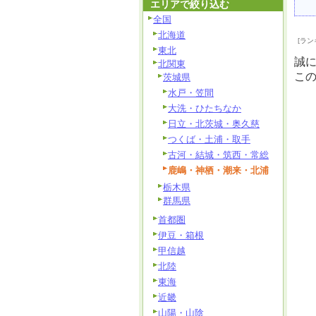
エリアで絞り込む
全国
北海道
[ラン
東北
誠
北関東
こ
茨城県
水戸・笠間
大洗・ひたちなか
日立・北茨城・奥久慈
つくば・土浦・取手
古河・結城・筑西・常総
鹿嶋・神栖・潮来・北浦
栃木県
群馬県
首都圏
伊豆・箱根
甲信越
北陸
東海
近畿
山陽・山陰