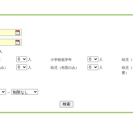
人
人
人
年
小学校低学年
幼児（
人
人
のみ）
幼児（布団のみ）
幼児（
要）
～